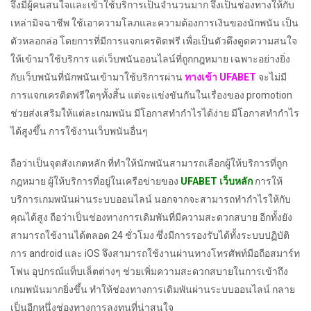
จึงมีผู้คนสนใจและเข้าใช้บริการเป็นจำนวนมาก จึงเป็นช่องทางให้กับ
เหล่ามิจฉาชีพ ใช้เอาความโลภและความต้องการเงินของนักพนัน เป็น
ตัวหลอกล่อ โดยการที่มีการแจกเครดิตฟรี เพื่อเป็นตัวดึงดูดความสนใจ
ให้เข้ามาใช้บริการ แต่เว็บพนันออนไลน์ที่ถูกกฎหมาย เฉพาะอย่างยิ่ง
กับเว็บพนันที่นักพนันเข้ามาใช้บริการผ่าน
ทางเข้า UFABET
จะไม่มี
การแจกเครดิตฟรีใดๆทั้งสิ้น แต่จะแข่งขันกันในเรื่องของ promotion
ช่วยส่งเสริมให้แต่ละเกมพนัน มีโอกาสทำกำไรได้ง่าย มีโอกาสทำกำไร
ได้สูงขึ้น การใช้งานเว็บพนันอื่นๆ
ถือว่าเป็นจุดสังเกตหลัก ที่ทำให้นักพนันสามารถเลือกผู้ให้บริการที่ถูก
กฎหมาย ผู้ให้บริการที่อยู่ในเครือข่ายของ
UFABET เว็บหลัก
การให้
บริการเกมพนันผ่านระบบออนไลน์ นอกจากจะสามารถทำกำไรให้กับ
คุณได้สูง ถือว่าเป็นช่องทางการเดิมพันที่มีความสะดวกสบาย อีกทั้งยัง
สามารถใช้งานได้ตลอด 24 ชั่วโมง ซึ่งมีการรองรับได้ทั้งระบบปฏิบัติ
การ android และ iOS จึงสามารถใช้งานผ่านทางโทรศัพท์มือถือสมาร์ท
โฟน อุปกรณ์แท็บเล็ตต่างๆ ช่วยเพิ่มความสะดวกสบายในการเข้าถึง
เกมพนันมากยิ่งขึ้น ทำให้ช่องทางการเดิมพันผ่านระบบออนไลน์ กลาย
เป็นอีกหนึ่งช่องทางการลงทุนที่น่าสนใจ