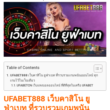
Table of Contents
UFABET888 เว็บคาสิโน ยูฟ่าเบท ที่รวบรวมเกมพนันออนไลน์ ทุก
เกมไว้ในเว็บเดียว
UFABETCN เว็บแทงบอลออนไลน์ ที่ดีที่สุดในเครือ UFABET
UFABET888 เว็บคาสิโน ยู
ฟ่าเบท ที่รวบรวมเกมพนัน