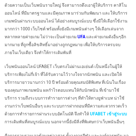
ด้วยความเป็นเว็บพนันรายใหญ่ จึงสามารถดึงเอาผู้ให้บริการ คาสิโน
ออนไลน์ ที่มีมาตรฐานและมีคุณภาพ มาร่วมกันพัฒนา และให้บริการ
เกมพนันผ่านระบบออนไลน์ ได้อย่างสมบูรณ์แบบ ซึ่งมีให้เลือกใช้งาน
มากกว่า 1000 เว็บไซต์ พร้อมทั้งยังมีเกมพนันต่างๆ ให้เลือกเล่นจาก
หลากหลายค่ายเกม ไม่ว่าจะเป็นค่ายเกม
UFA
และค่ายเกมดังอื่นๆอีก
มากมาย ที่ถูกซื้อลิขสิทธิ์มาอย่างถูกกฎหมาย เพื่อให้บริการครบจบ
ภายในเว็บเดียว จึงทำให้การเดิมพันที่
เว็บพนันออนไลน์ UFABET เว็บตรงไม่ผ่านเอเย่นต์ เป็นหนึ่งในผู้ให้
บริการเพียงไม่กี่เจ้า ที่ได้รับความไว้วางใจจากนักพนัน และเปิดให้
บริการมายาวนานกว่า 10 ปี พร้อมด้วยคุณสมบัติพิเศษ ที่เน้นในเรื่อง
ของคุณภาพเกมพนัน ผลกำไรตอบแทนให้กับนักพนัน ที่เข้ามาใช้
บริการ รวมถึงระบบการทำรายการต่างๆ ที่ทำให้ทางยูฟ่าเบท น่าใช้
งานกว่าเว็บพนันอื่นๆ และระบบการฝากถอนที่มีความสะดวกรวดเร็ว
ด้วยการทำรายการผ่านระบบอัตโนมัติ จึงทำให้
UFABET เข้าสู่ระบบ
การเดิมพันที่สมบูรณ์แบบ นอกจากนี้ยังมีสิ่งที่พิเศษกว่าเว็บพนันอื่นๆ
คือการรวบรวมเอาข้อมูลข่าวสาร ทั้งวงการกีฬา และองค์การพนัน มา