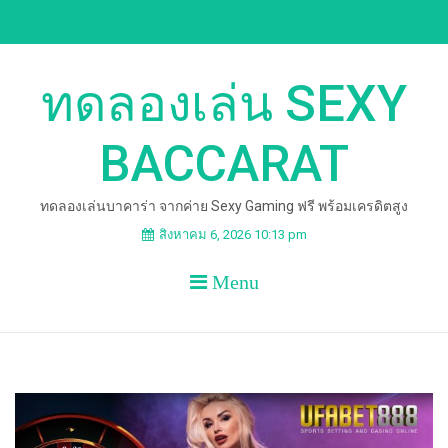
Skip
to
content
ทดลองเล่น SEXY
BACCARAT
ทดลองเล่นบาคาร่า จากค่าย Sexy Gaming ฟรี พร้อมเครดิตสูง
สิงหาคม 6, 2026 10:13 pm
Menu