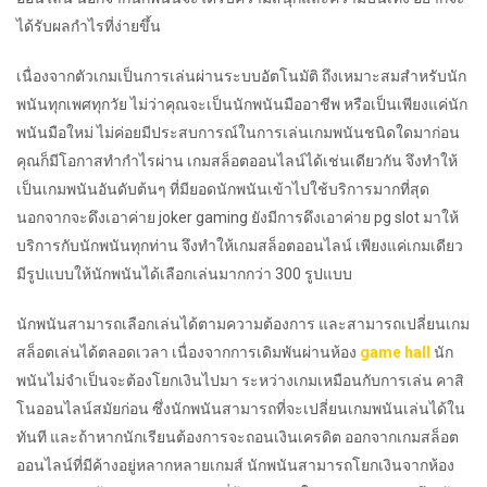
ได้รับผลกำไรที่ง่ายขึ้น
เนื่องจากตัวเกมเป็นการเล่นผ่านระบบอัตโนมัติ ถึงเหมาะสมสำหรับนัก
พนันทุกเพศทุกวัย ไม่ว่าคุณจะเป็นนักพนันมืออาชีพ หรือเป็นเพียงแค่นัก
พนันมือใหม่ ไม่ค่อยมีประสบการณ์ในการเล่นเกมพนันชนิดใดมาก่อน
คุณก็มีโอกาสทำกำไรผ่าน เกมสล็อตออนไลน์ได้เช่นเดียวกัน จึงทำให้
เป็นเกมพนันอันดับต้นๆ ที่มียอดนักพนันเข้าไปใช้บริการมากที่สุด
นอกจากจะดึงเอาค่าย joker gaming ยังมีการดึงเอาค่าย pg slot มาให้
บริการกับนักพนันทุกท่าน จึงทำให้เกมสล็อตออนไลน์ เพียงแค่เกมเดียว
มีรูปแบบให้นักพนันได้เลือกเล่นมากกว่า 300 รูปแบบ
นักพนันสามารถเลือกเล่นได้ตามความต้องการ และสามารถเปลี่ยนเกม
สล็อตเล่นได้ตลอดเวลา เนื่องจากการเดิมพันผ่านห้อง
game hall
นัก
พนันไม่จำเป็นจะต้องโยกเงินไปมา ระหว่างเกมเหมือนกับการเล่น คาสิ
โนออนไลน์สมัยก่อน ซึ่งนักพนันสามารถที่จะเปลี่ยนเกมพนันเล่นได้ใน
ทันที และถ้าหากนักเรียนต้องการจะถอนเงินเครดิต ออกจากเกมสล็อต
ออนไลน์ที่มีค้างอยู่หลากหลายเกมส์ นักพนันสามารถโยกเงินจากห้อง