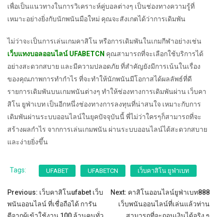
เพื่อเป็นแนวทางในการวิเคราะห์คู่บอลต่างๆ เป็นช่องทางความรู้ที่
เหมาะอย่างยิ่งกับนักพนันมือใหม่ คุณจะสังเกตได้ว่าการเดิมพัน
ไม่ว่าจะเป็นการเล่นเกมคาสิโน หรือการเดิมพันในเกมกีฬาอย่างเช่น
เว็บแทงบอลออนไลน์ UFABETCN
คุณสามารถที่จะเลือกใช้บริการได้
อย่างสะดวกสบาย และมีความปลอดภัย ที่สำคัญยังมีการเน้นในเรื่อง
ของคุณภาพการทำกำไร ที่จะทำให้นักพนันมีโอกาสได้ผลลัพธ์ที่ดี
รายการเดิมพันบนเกมพนันต่างๆ ทำให้ช่องทางการเดิมพันผ่าน เว็บคา
สิโน ยูฟ่าเบท เป็นอีกหนึ่งช่องทางการลงทุนที่น่าสนใจ เหมาะกับการ
เดิมพันผ่านระบบออนไลน์ในยุคปัจจุบันนี้ พี่ไม่ว่าใครๆก็สามารถที่จะ
สร้างผลกำไร จากการเล่นเกมพนัน ผ่านระบบออนไลน์ได้สะดวกสบาย
และง่ายยิ่งขึ้น
Tags:
UFABET
UFABETCN
เว็บคาสิโน ยูฟ่าเบท
แนะแนว
Previous:
เว็บคาสิโนufabet เว็บ
Next:
คาสิโนออนไลน์ยูฟ่าเบท888
พนันออนไลน์ ที่เชื่อถือได้ การัน
เว็บพนันออนไลน์ที่เล่นแล้วท่าน
เรื่อง
ตีจากผู้เข้าใช้งาน 100 ล้านคนทั่ว
สามารถที่จะถอนเงินได้จริง ๆ