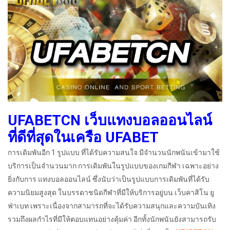
UFABETCN เว็บแทงบอลออนไลน์
ที่ดีที่สุดในเครือ UFABET
การเดิมพันอีก 1 รูปแบบ ที่ได้รับความสนใจ มีจำนวนนักพนันเข้ามาใช้
บริการเป็นจำนวนมาก การเดิมพันในรูปแบบของเกมกีฬา เฉพาะอย่าง
ยิ่งกับการ แทงบอลออนไลน์ ซึ่งนับว่าเป็นรูปแบบการเดิมพันที่ได้รับ
ความนิยมสูงสุด ในบรรดาชนิดกีฬาที่มีให้บริการอยู่บน เว็บคาสิโน ยู
ฟ่าเบท เพราะเนื่องจากสามารถที่จะได้รับความสนุกและความบันเทิง
รวมถึงผลกำไรที่มีให้ตอบแทนอย่างคุ้มค่า อีกทั้งนักพนันยังสามารถรับ