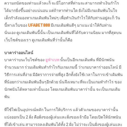
ความถนัดของท่านแล้วละก็ จะมีโอกาสที่ท่านจะสามารถทำเงิ
นกำไร
ได้มากยิ่งขึ้นอย่างแน่นอน แต่ถ้าหากท่านใด ยังไม่มีเกมเดิมพันในใจ
เด็กกำลังมองหาเกมเดิมพันใหม่ๆ เพื่อทำเงินกำไรให้กับท่านอยู่
ละก็ วัน
นี้ทางเว็บของ
UFABET888
มีเกมเดิมพันดีๆ มาแนะนำให้กับท่าน
นั่นเอง ดูเกมเดิมพันนี้นั้น เป็นเกมเดิมพันที่ได้รับความนิ
ยม มากที่สุดบน
เว็บไซต์ของเรา ดูเกมเดิมพันที่ว่านั้นก็คือ
บาคาร่าออนไลน์
บาคาร่าบนเว็บไซต์ของ
ยูฟ่าเบท
นั้นเป็นอีกเกมเดิมพัน ที่มีนักพนัน
จำนวนมาก ร่วมเดิมพันทำกำไรกับเกมเกมนี้ ว่าเกมบาคาร่าออนไลน์ มี
วิธีการเล่นที่ง่าย มีอัตราการจ่ายที่สูง อีกทั้งยังใช้เวลาในการเข้าเดิ
มพัน
ที่น้อยกว่าเกมเดิมพันอื่นๆอี
กด้วย นั่นจึงเหมาะที่จะเป็นเกมทำกำไร ของ
นักพนันได้หลายเท่านั้นเอง โดยเกมเดิมพันบาคาร่านั้น จะเป็นเกมเดิม
พัน
ที่ใช้ไพ่เป็นอุปกรณ์หลัก ในการให้บริการ แล้วตัวเกมของบาคาร่านั้น
แบ่งออกเป็น 2 ฝั่ง คือฝั่งของผู้เล่นและฝั่งของเจ้
ามือ โดยเปิดให้นักพนัน
ที่ได้เข้าเล่
น สามารถลงเดิมพันได้ทั้ง 2 ฝั่ง ไม่ว่าจะเป็นฝั่งของผู้เล่
นและ