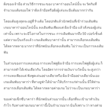
ฝั่งของเจ้ามือ ส่วนวิธีการชนะของ บาคาร่าออนไลน์นั้น จะวัดกันที่
จำนวนแต้มของไพ่ ว่าฝั่งเจ้ามือหรือฝั่งผู้เล่
นจะมีแต้มมากกว่ากัน
โดยแต้มสูงสุดจะอยู่ที่ 9 แต้ม โดยปกติแล้วนักพนันที่เข้าร่
วมเดิมพัน
เกมบาคาร่าออนไลน์นั้น ลงเดิมพันเพียงแค่ ฝั่งเจ้ามือ แล้วสั่งของผู้เล่น
เท่านั้น เพราะจะมีโอกาสในการชนะ การเดิมพันมากถึง 50 เปอร์เซ็นต์
แต่ความเป็นจริงแล้ว เกมเดิมพันบาคาร่านั้น สามารถเลือกลงเดิมพัน
ได้
หลากหลาย มากกว่าที่นักพนันเลือกลงเดิมพั
น ไม่ว่าจะเป็นการลงเดิม
พัน
ในส่วนของการแทงเสมอ การแทงไพ่คู่ฝั่งเจ้ามือ การแทงไพ่คู่ฝั่งผู้เล่น ก็
สามารถทำได้เช่นเดียวกัน โดยอัตราการจ่ายเงินรางวัลนั้น จะสูงกว่า
การแทงเพียงแค่ ฟังพูดเล่นอย่างเดียวหรือ ฝั่งเจ้ามืออย่างเดียวนั่นเอง
เกมเดิมพันบาคาร่า ที่ทางยูฟ่าได้นำมาให้บริการแก่
ท่านนั้น มีให้ท่าน
สามารถเลือกเดิมพัน ได้หลากหลายค่ายเกม ไม่ว่าจะเป็นเกมบาคาร่า
ของค่ายเซ็กซี่บาคาร่า ที่นักพนันส่วนมากนั้น เลือกที่จะเข้ามาทำเงิน
กำไร กับทางค่ายเกมบาคาร่านี้เป็
นจำนวนมาก นั่นก็เพราะว่า ทางค่าย