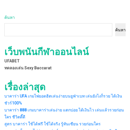
ค้นหา
ค้นหา
เว็บพนันกีฬาออนไลน์
UFABET
ทดลองเล่น Sexy Baccarat
เรื่องล่าสุด
บาคาร่า UFA เกมไพ่ยอดฮิตเล่นง่ายบนยูฟ่าเบท เล่นยังไงก็รวย ได้เงิน
ชัวร์100%
บาคาร่า 888 เกมบาคาร่าเล่นง่าย แตกบ่อย ได้เงินไว เล่นแล้วรวยก่อน
ใคร ชีวิตดี๊ดี
สูตร บาคาร่า ใช้ได้ฟรี ใช้ได้จริง รู้ทันเซียน รวยก่อนใคร