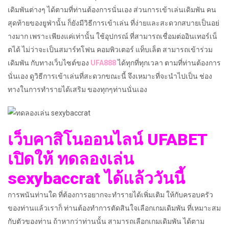
เดิมพันต่างๆ ได้ตามที่ท่านต้องการนั่นเอง ส่วนการเข้าเล่นเดิมพัน คน
สุดท้ายของยูฟ่านั้น ก็ยังมีวิธีการเข้าเล่น ที่ง่ายและสะดวกสบายเป็นอย่
างมาก เพราะเพียงแค่เท่านั้น ใช้อุปกรณ์ ที่สามารถเชื่อมต่ออินเทอร์เน็
ตได้ ไม่ว่าจะเป็นสมาร์ทโฟน คอมพิวเตอร์ แท็บเล็ต สามารถเข้าร่วม
เดิมพัน กับทางเว็บไซต์ของ
UFA888
ได้ทุกที่ทุกเวลา ตามที่ท่านต้องการ
นั่นเอง ดูวิธีการเข้าเล่นที่สะดวกขณะนี้
จึงเหมาะที่จะนำไปเป็น ช่อง
ทางในการทำรายได้เสริม ของทุกๆท่านนั่นเอง
เว็บคาสิโนออนไลน์ UFABET
เปิดให้ ทดลองเล่น
sexybaccrat ได้แล้ววันนี้
การพนันท่านใด ที่ต้องการอยากจะทำรายได้เพิ่
มเติม ให้กับครอบครัว
ของท่านแล้วเราก็ ท่านต้องทำการตัดสินใจเลื
อกเกมเดิมพัน ที่เหมาะสม
กับตัวของท่าน ถ้าหากว่าท่านนั้น สามารถเลือกเกมเดิมพัน ได้ตาม