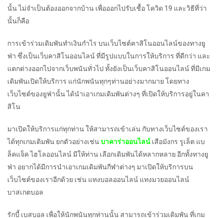
นั้น ไม่จำเป็นต้องออกจากบ้าน เพื่อออกไปรับเชื้อ โควิด 19 และวิธีที่ว่า
นั้นก็คือ
การเข้าร่วมเดิมพันทำเงินกำไร บนเว็บไซต์คาสิโนออนไลน์
ของทางยู
ฟ่า ซึ่งเป็นเว็บคาสิโนออนไลน์ ที่มีรูปแบบในการให้บริการ ที่ดีกว่า และ
แตกต่างออกไปจากเว็บพนันทั่
วไป ทั้งยังเป็นเว็บคาสิโนออนไลน์ ที่มีเกม
เดิมพันเปิดให้บริการ แก่นักพนันทุกๆท่านอย่างมากมาย โดยทาง
เว็บไซต์ของยูฟ่านั้น ได้นำเอาเกมเดิมพันต่างๆ ที่เปิดให้บริการอยู่ในคา
สิโน
มาเปิดให้บริการแก่ทุกท่าน ให้สามารถเข้าเล่น กับทางเว็บไซต์ของเรา
ได้ทุ
กเกมเดิมพัน ยกตัวอย่างเช่น
บาคาร่าออนไลน์
เสือมังกร รูเล็ต แบ
ล็คแจ็ค ไฮโลออนไลน์ มีให้ท่าน เลือกเดิมพันได้หลากหลาย อีกทั้งทางยู
ฟ่า อยากได้มีการนำเอาเกมเดิมพันกี
ฬาต่างๆ มาเปิดให้บริการบน
เว็บไซต์
ของเราอีกด้วย เช่น แทงบอลออนไลน์ แทงมวยออนไลน์
บาสเกตบอล
รักบี้ เบสบอล เพื่อให้นักพนันทุกท่านนั้น สามารถเข้าร่วมเดิมพัน ที่เกม