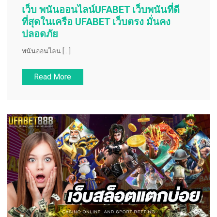
เว็บ พนันออนไลน์UFABET เว็บพนันที่ดี
ที่สุดในเครือ UFABET เว็บตรง มั่นคง
ปลอดภัย
พนันออนไลน […]
Read More