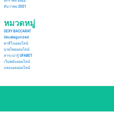
มกราคม 2022
ธันวาคม 2021
หมวดหมู่
SEXY BACCARAT
Uncategorized
คาสิโนออนไลน์
มวยไทยออนไลน์
สาระน่ารู้ UFABET
เว็บพนันออนไลน์
แทงบอลออนไลน์