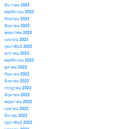
ธันวาคม 2023
พฤศจิกายน 2023
กันยายน 2023
มิถุนายน 2023
พฤษภาคม 2023
เมษายน 2023
กุมภาพันธ์ 2023
มกราคม 2023
พฤศจิกายน 2022
ตุลาคม 2022
กันยายน 2022
สิงหาคม 2022
กรกฎาคม 2022
มิถุนายน 2022
พฤษภาคม 2022
เมษายน 2022
มีนาคม 2022
กุมภาพันธ์ 2022