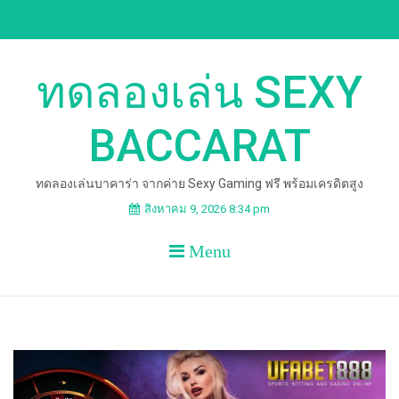
Skip
to
content
ทดลองเล่น SEXY
BACCARAT
ทดลองเล่นบาคาร่า จากค่าย Sexy Gaming ฟรี พร้อมเครดิตสูง
สิงหาคม 9, 2026 8:34 pm
Menu