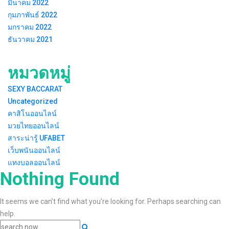
มีนาคม 2022
กุมภาพันธ์ 2022
มกราคม 2022
ธันวาคม 2021
หมวดหมู่
SEXY BACCARAT
Uncategorized
คาสิโนออนไลน์
มวยไทยออนไลน์
สาระน่ารู้ UFABET
เว็บพนันออนไลน์
แทงบอลออนไลน์
Nothing Found
It seems we can’t find what you’re looking for. Perhaps searching can
help.