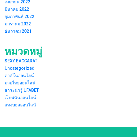
เมษายน 2022
มีนาคม 2022
กุมภาพันธ์ 2022
มกราคม 2022
ธันวาคม 2021
หมวดหมู่
SEXY BACCARAT
Uncategorized
คาสิโนออนไลน์
มวยไทยออนไลน์
สาระน่ารู้ UFABET
เว็บพนันออนไลน์
แทงบอลออนไลน์