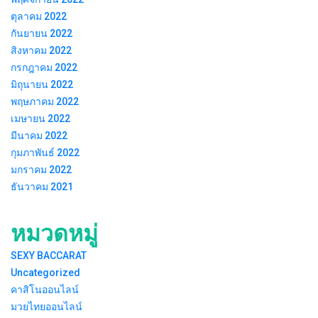
ตุลาคม 2022
กันยายน 2022
สิงหาคม 2022
กรกฎาคม 2022
มิถุนายน 2022
พฤษภาคม 2022
เมษายน 2022
มีนาคม 2022
กุมภาพันธ์ 2022
มกราคม 2022
ธันวาคม 2021
หมวดหมู่
SEXY BACCARAT
Uncategorized
คาสิโนออนไลน์
มวยไทยออนไลน์