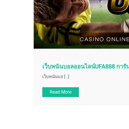
เว็บพนันบอลออนไลน์UFA888 การันต
เว็บพนันบอ […]
Read More