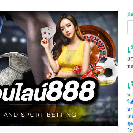
ค้
เ
U
ทด
เ
บา
ไง
บา
เล่
สูต
ใค