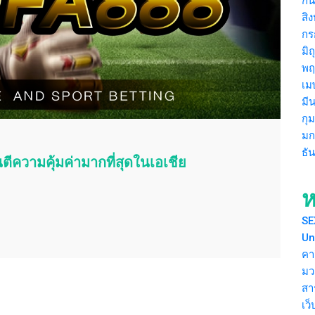
กั
สิ
กร
มิ
พฤ
เม
มี
กุ
มก
ธั
ีความคุ้มค่ามากที่สุดในเอเชีย
ห
SE
Un
คา
มว
สา
เว