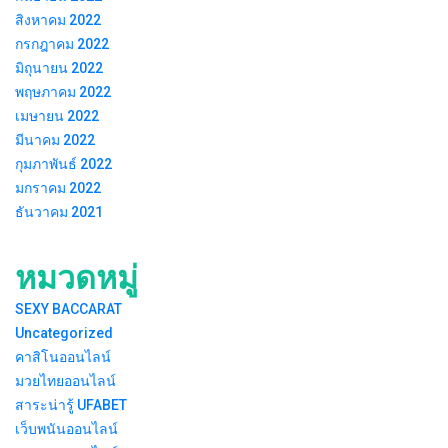
สิงหาคม 2022
กรกฎาคม 2022
มิถุนายน 2022
พฤษภาคม 2022
เมษายน 2022
มีนาคม 2022
กุมภาพันธ์ 2022
มกราคม 2022
ธันวาคม 2021
หมวดหมู่
SEXY BACCARAT
Uncategorized
คาสิโนออนไลน์
มวยไทยออนไลน์
สาระน่ารู้ UFABET
เว็บพนันออนไลน์