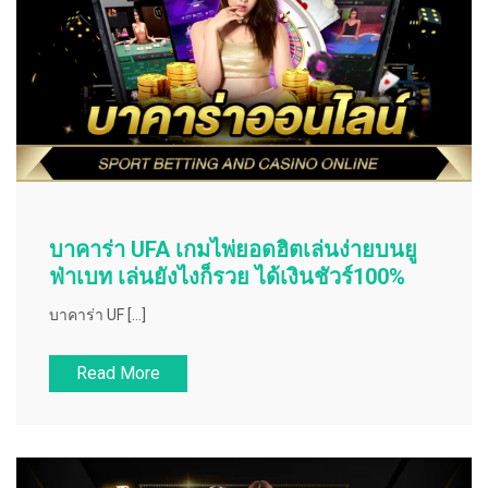
บาคาร่า UFA เกมไพ่ยอดฮิตเล่นง่ายบนยู
ฟ่าเบท เล่นยังไงก็รวย ได้เงินชัวร์100%
บาคาร่า UF […]
Read More