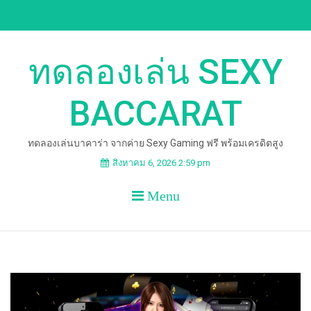
Skip
to
content
ทดลองเล่น SEXY
BACCARAT
ทดลองเล่นบาคาร่า จากค่าย Sexy Gaming ฟรี พร้อมเครดิตสูง
สิงหาคม 6, 2026 2:59 pm
Menu