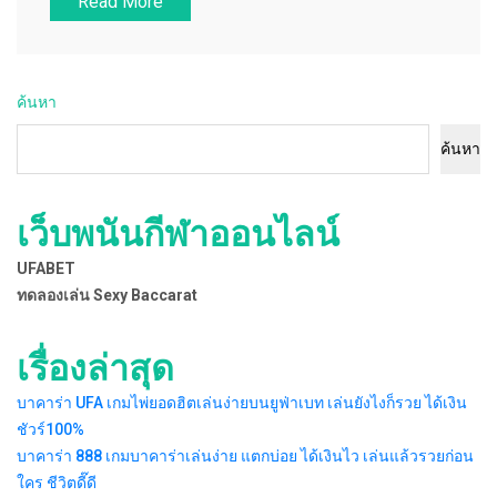
Read More
ค้นหา
ค้นหา
เว็บพนันกีฬาออนไลน์
UFABET
ทดลองเล่น Sexy Baccarat
เรื่องล่าสุด
บาคาร่า UFA เกมไพ่ยอดฮิตเล่นง่ายบนยูฟ่าเบท เล่นยังไงก็รวย ได้เงิน
ชัวร์100%
บาคาร่า 888 เกมบาคาร่าเล่นง่าย แตกบ่อย ได้เงินไว เล่นแล้วรวยก่อน
ใคร ชีวิตดี๊ดี