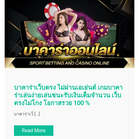
บาคาร่าเว็บตรง ไม่ผ่านเอเย่นต์ เกมบาคา
ร่าเล่นง่ายเล่นชนะรับเงินเต็มจำนวน เว็บ
ตรงไม่โกง โอกาสรวย 100 %
บาคาร่าเว็ […]
Read More