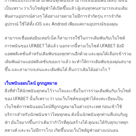
การพนันประเภทใด นักพนันทุกคนจะสามารถเล่นเดิมพันได้สบายขึ้น
เป็นเพราะว่าเว็บไซต์ยูฟ่าได้เปิดขึ้นแล้ว ผู้เล่นทุกคนสามารถเล่นเดิม
พันผ่านอุปกรณ์ต่างๆ ได้อย่างง่ายดาย ไม่มีการจำกัดรุ่น การจำกัด
อุปกรณ์ ใช้ได้ทั้ง iOS และ Android เพียงแค่ถามอุปกรณ์ของคุณ
สามารถเชื่อมต่ออินเทอร์เน็ต ก็สามารถใช้ในการเดิมพันกับเว็บไซต์
การพนันของ UFABET ได้แล้ว นอกจากนี้ทางเว็บไซต์ UFABET ยังมี
แอพพลิเคชั่นสำหรับเดิมพันของทุกท่านอีกด้วย และคุณได้เลือกเข้าร่วม
เดิมพันผ่านแอปพลิเคชันของเราแล้ว จะทำให้การเดิมพันของคุณสบาย
ขึ้น และสามารถเล่นและเดิมพันได้ ลื่นกว่าเดิมได้อย่างไร ?
เว็บพนันออนไลน์ ถูกกฎหมาย
สิ่งที่ทำให้นักพนันทุกคนไว้วางใจและเชื่อในการร่วมเดิมพันกับเว็บไซต์
ของ UFABET นั้นก็เพราะว่า บนเว็บไซต์ของยูฟ่าได้ลงทะเบียนเป็น
เว็บไซต์การพนันออนไลน์ที่ถูกกฎหมายในต่างประเทศ ก่อนเข้าใช้
บริการสำหรับนักพนันชาวไทยทุกคน ดังนั้นนักพนันทุกท่านที่เล่นกับยู
ฟ่า มั่นใจมากขึ้นกว่าเดิมว่ากำไรที่คุณสร้างได้ คุณจะได้รับทุกบาททุก
สตางค์ และจะไม่มีการโกง เกิดขึ้นบนเว็บไซต์ยูฟ่าอย่างแน่นอน