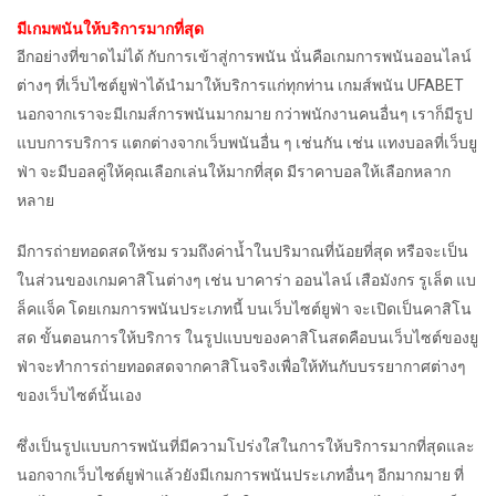
มีเกมพนันให้บริการมากที่สุด
อีกอย่างที่ขาดไม่ได้ กับการเข้าสู่การพนัน นั่นคือเกมการพนันออนไลน์
ต่างๆ ที่เว็บไซต์ยูฟ่าได้นำมาให้บริการแก่ทุกท่าน เกมส์พนัน UFABET
นอกจากเราจะมีเกมส์การพนันมากมาย กว่าพนักงานคนอื่นๆ เราก็มีรูป
แบบการบริการ แตกต่างจากเว็บพนันอื่น ๆ เช่นกัน เช่น แทงบอลที่เว็บยู
ฟ่า จะมีบอลคู่ให้คุณเลือกเล่นให้มากที่สุด มีราคาบอลให้เลือกหลาก
หลาย
มีการถ่ายทอดสดให้ชม รวมถึงค่าน้ำในปริมาณที่น้อยที่สุด หรือจะเป็น
ในส่วนของเกมคาสิโนต่างๆ เช่น บาคาร่า ออนไลน์ เสือมังกร รูเล็ต แบ
ล็คแจ็ค โดยเกมการพนันประเภทนี้ บนเว็บไซต์ยูฟ่า จะเปิดเป็นคาสิโน
สด ขั้นตอนการให้บริการ ในรูปแบบของคาสิโนสดคือบนเว็บไซต์ของยู
ฟ่าจะทำการถ่ายทอดสดจากคาสิโนจริงเพื่อให้ทันกับบรรยากาศต่างๆ
ของเว็บไซต์นั้นเอง
ซึ่งเป็นรูปแบบการพนันที่มีความโปร่งใสในการให้บริการมากที่สุดและ
นอกจากเว็บไซต์ยูฟ่าแล้วยังมีเกมการพนันประเภทอื่นๆ อีกมากมาย ที่