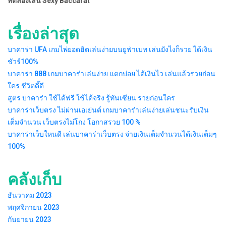
ทดลองเล่น Sexy Baccarat
เรื่องล่าสุด
บาคาร่า UFA เกมไพ่ยอดฮิตเล่นง่ายบนยูฟ่าเบท เล่นยังไงก็รวย ได้เงิน
ชัวร์100%
บาคาร่า 888 เกมบาคาร่าเล่นง่าย แตกบ่อย ได้เงินไว เล่นแล้วรวยก่อน
ใคร ชีวิตดี๊ดี
สูตร บาคาร่า ใช้ได้ฟรี ใช้ได้จริง รู้ทันเซียน รวยก่อนใคร
บาคาร่าเว็บตรง ไม่ผ่านเอเย่นต์ เกมบาคาร่าเล่นง่ายเล่นชนะรับเงิน
เต็มจำนวน เว็บตรงไม่โกง โอกาสรวย 100 %
บาคาร่าเว็บใหนดี เล่นบาคาร่าเว็บตรง จ่ายเงินเต็มจำนวนได้เงินเต็มๆ
100%
คลังเก็บ
ธันวาคม 2023
พฤศจิกายน 2023
กันยายน 2023