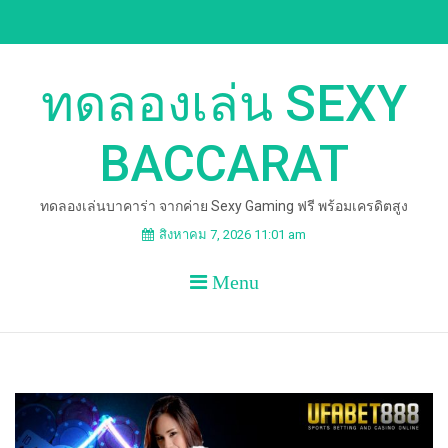
Skip
to
content
ทดลองเล่น SEXY
BACCARAT
ทดลองเล่นบาคาร่า จากค่าย Sexy Gaming ฟรี พร้อมเครดิตสูง
สิงหาคม 7, 2026 11:01 am
Menu