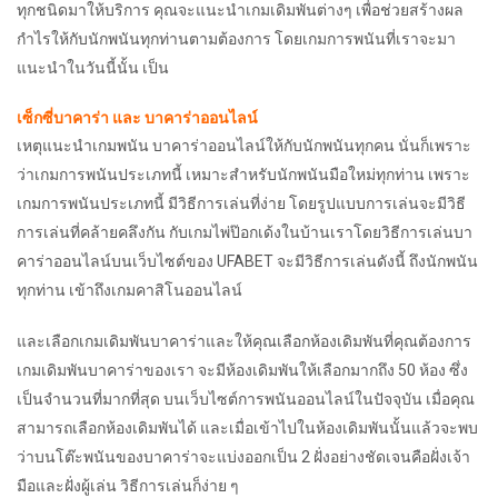
ทุกชนิดมาให้บริการ คุณจะแนะนำเกมเดิมพันต่างๆ เพื่อช่วยสร้างผล
กำไรให้กับนักพนันทุกท่านตามต้องการ โดยเกมการพนันที่เราจะมา
แนะนำในวันนี้นั้น เป็น
เซ็กซี่บาคาร่า และ บาคาร่าออนไลน์
เหตุแนะนำเกมพนัน บาคาร่าออนไลน์ให้กับนักพนันทุกคน นั่นก็เพราะ
ว่าเกมการพนันประเภทนี้ เหมาะสำหรับนักพนันมือใหม่ทุกท่าน เพราะ
เกมการพนันประเภทนี้ มีวิธีการเล่นที่ง่าย โดยรูปแบบการเล่นจะมีวิธี
การเล่นที่คล้ายคลึงกัน กับเกมไพ่ป๊อกเด้งในบ้านเราโดยวิธีการเล่นบา
คาร่าออนไลน์บนเว็บไซต์ของ UFABET จะมีวิธีการเล่นดังนี้ ถึงนักพนัน
ทุกท่าน เข้าถึงเกมคาสิโนออนไลน์
และเลือกเกมเดิมพันบาคาร่าและให้คุณเลือกห้องเดิมพันที่คุณต้องการ
เกมเดิมพันบาคาร่าของเรา จะมีห้องเดิมพันให้เลือกมากถึง 50 ห้อง ซึ่ง
เป็นจำนวนที่มากที่สุด บนเว็บไซต์การพนันออนไลน์ในปัจจุบัน เมื่อคุณ
สามารถเลือกห้องเดิมพันได้ และเมื่อเข้าไปในห้องเดิมพันนั้นแล้วจะพบ
ว่าบนโต๊ะพนันของบาคาร่าจะแบ่งออกเป็น 2 ฝั่งอย่างชัดเจนคือฝั่งเจ้า
มือและฝั่งผู้เล่น วิธีการเล่นก็ง่าย ๆ