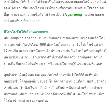
เราได้นำมาให้บริการ ไม่ว่าจะเป็นในส่วนของหวยออนไลน์ มวย สล็อต
ออนไลน์ เกมส์ยิงปลา ไก่ชน เราก็มีเกมส์การพนันมากมายให้เลือกเล่น
ที่สุด รวบรวมค่ายเกมชื่อดัง ไม่ว่าจะเป็น
SA gameing
, jocker game
hall และอื่นๆ อีกมากมาย
มีโปรโมชั่นให้เลือกหลากหลาย
พนันกับยูฟ่า นอกจากจะรับประกันผลกำไร ของนักพนันทุกคนแล้ว โดย
การเล่นพนันกับ UFABET888 นักพนันก็จะสามารถรับโปรโมชั่นต่างๆ
ได้เช่นกัน จะขอเล่นพนันออนไลน์ของเราเช่นกัน โปรโมชั่นของยูฟ่า มี
หลายรูปแบบ เช่น แจกเครดิตฟรี ที่เรามีตั้งแต่ครั้งแรกที่คุณสมัคร มา
ร่วมเดิมพันกับเว็บไซต์ของเรา หรือจะอยู่ในการกู้คืนของคอมพิวเตอร์
ทุกจำนวนเงินเดิมพันของคุณ เว็บไซต์การพนัน UFA888 จะคืนค่า
คอมมิชชั่นให้คุณสูงถึง 5 เปอร์เซ็นต์จากจำนวนเงินที่คุณเดิมพัน อีกครั้ง
เรายังเสนอโบนัสเงินฝากอีกด้วย สำหรับนักพนันทุกท่านที่ฝากเข้ามา
มาร่วมเดิมพันกับเรา รวมทั้งมีการคืนยอดที่เสียไป และโบนัสชวนเพื่อน
ให้สมาชิกทุกท่านร่วมสนุกด้วย