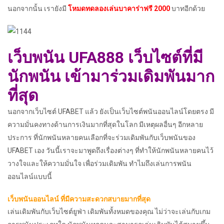
นอกจากนั้น เรายังมี
โหมดทดลองเล่นบาคาร่าฟรี 2000
บาทอีกด้วย
เว็บพนัน UFA888 เว็บไซต์ที่มี
นักพนัน เข้ามาร่วมเดิมพันมาก
ที่สุด
นอกจากเว็บไซต์ UFABET แล้ว ยังเป็นเว็บไซต์พนันออนไลน์โดยตรง มี
ความมั่นคงทางด้านการเงินมากที่สุดในโลก มีเหตุผลอื่นๆ อีกหลาย
ประการ ที่นักพนันหลายคนเลือกที่จะร่วมเดิมพันกับเว็บพนันของ
UFABET เอง วันนี้เราจะมาพูดถึงเรื่องต่างๆ ที่ทำให้นักพนันหลายคนไว้
วางใจและให้ความมั่นใจ เพื่อร่วมเดิมพัน ทำไมถึงเล่นการพนัน
ออนไลน์แบบนี้
เว็บพนันออนไลน์ ที่มีความสะดวกสบายมากที่สุด
เล่นเดิมพันกับเว็บไซต์ยูฟ่า เดิมพันทั้งหมดของคุณ ไม่ว่าจะเล่นกับเกม