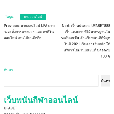
Tags:
เกมออนไลน์
แนะแนว
Previous:
มวยออนไลน์ UFA ครบ
Next:
เว็บพนันบอล UFABET888
วงจรทั้งการแทงมวย และ คาสิโน
เว็บแทงบอล ที่ได้มาตรฐานใน
เรื่อง
ออนไลน์ เล่นได้บนมือถือ
ระดับเอเชีย เป็นเว็บพนันที่ดีที่สุด
ในปี 2021 เว็บตรง เว็บหลัก ให้
บริการไม่ผ่านเอเย่นต์ ปลอดภัย
100 %
ค้นหา
ค้นหา
เว็บพนันกีฬาออนไลน์
UFABET