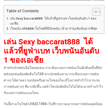
Table of Contents
เล่น Sexy baccarat888 ได้แล้วที่ยูฟ่าเบท เว็บพนันอันดับ 1 ของ
เอเชีย
เว็บพนัน UFA888 เว็บไซต์ที่มีนักพนัน เข้ามาร่วมเดิมพันมากที่สุด
เล่น Sexy baccarat888 ได้
แล้วที่ยูฟ่าเบท เว็บพนันอันดับ
1 ของเอเชีย
สำหรับนักพนันมือใหม่ทุกคน การเลือกเกมการพนันเป็นอีกสิ่งหนึ่งที่นัก
พนันทุกคนต้องตัดสินใจให้ดี หากนักพนันสามารถเลือกเกมการพนัน
ต่างๆ ได้ตามความถนัดหรือตามใจชอบก็จะมีโอกาสทำกำไรจากเกม
การพนันต่างๆ ที่มากยิ่งขึ้น แต่ถ้าใครยังตัดสินใจไม่ได้จะมาสร้างกำไร
กับเกมการพนันแบบไหน
วันนี้ทางเว็บไซต์ UFABET888 เว็บที่รวบรวมเอาเกมการพนันยอดนิยม