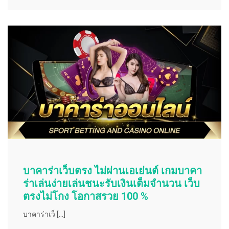
บาคาร่าเว็บตรง ไม่ผ่านเอเย่นต์ เกมบาคา
ร่าเล่นง่ายเล่นชนะรับเงินเต็มจำนวน เว็บ
ตรงไม่โกง โอกาสรวย 100 %
บาคาร่าเว็ […]