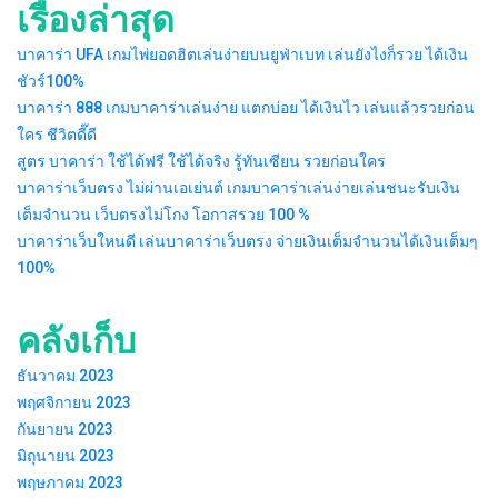
เรื่องล่าสุด
บาคาร่า UFA เกมไพ่ยอดฮิตเล่นง่ายบนยูฟ่าเบท เล่นยังไงก็รวย ได้เงิน
ชัวร์100%
บาคาร่า 888 เกมบาคาร่าเล่นง่าย แตกบ่อย ได้เงินไว เล่นแล้วรวยก่อน
ใคร ชีวิตดี๊ดี
สูตร บาคาร่า ใช้ได้ฟรี ใช้ได้จริง รู้ทันเซียน รวยก่อนใคร
บาคาร่าเว็บตรง ไม่ผ่านเอเย่นต์ เกมบาคาร่าเล่นง่ายเล่นชนะรับเงิน
เต็มจำนวน เว็บตรงไม่โกง โอกาสรวย 100 %
บาคาร่าเว็บใหนดี เล่นบาคาร่าเว็บตรง จ่ายเงินเต็มจำนวนได้เงินเต็มๆ
100%
คลังเก็บ
ธันวาคม 2023
พฤศจิกายน 2023
กันยายน 2023
มิถุนายน 2023
พฤษภาคม 2023