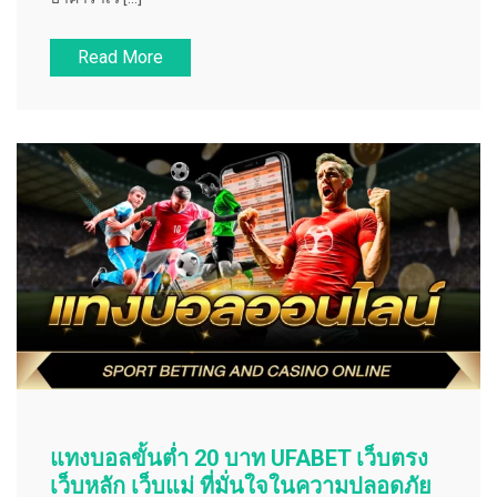
Read More
แทงบอลขั้นต่ำ 20 บาท UFABET เว็บตรง
เว็บหลัก เว็บแม่ ที่มั่นใจในความปลอดภัย