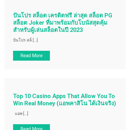
ปันโปร สล็อต เครดิตฟรี ล่าสุด สล็อต PG
สล็อต Joker ที่มาพร้อมกับโบนัสสุดคุ้ม
สำหรับผู้เล่นสล็อตในปี 2023
ปันโปร สล็ […]
Read More
Top 10 Casino Apps That Allow You To
Win Real Money (แอพคาสิโน ได้เงินจริง)
แอพ […]
Read More