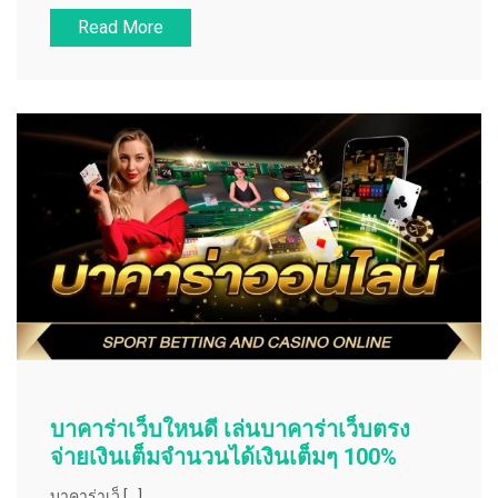
Read More
บาคาร่าเว็บใหนดี เล่นบาคาร่าเว็บตรง
จ่ายเงินเต็มจำนวนได้เงินเต็มๆ 100%
บาคาร่าเว็ […]