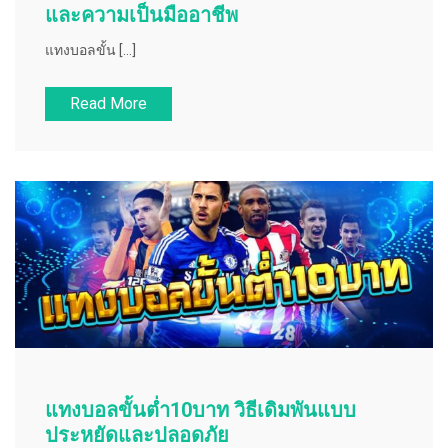
และความเป็นมืออาชีพ
แทงบอลขั้น […]
Read More
แทงบอลขั้นต่ำ10บาท วิธีเดิมพันแบบ
ประหยัดและปลอดภัย