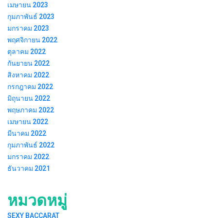
เมษายน 2023
กุมภาพันธ์ 2023
มกราคม 2023
พฤศจิกายน 2022
ตุลาคม 2022
กันยายน 2022
สิงหาคม 2022
กรกฎาคม 2022
มิถุนายน 2022
พฤษภาคม 2022
เมษายน 2022
มีนาคม 2022
กุมภาพันธ์ 2022
มกราคม 2022
ธันวาคม 2021
หมวดหมู่
SEXY BACCARAT