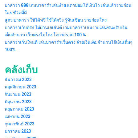
บาคาร่า 888 เกมบาคาร่าเล่นง่าย แตกบ่อย ได้เงินไว เล่นแล้วรวยก่อน
ใคร ชีวิตดี๊ดี
สูตร บาคาร่า ใช้ได้ฟรี ใช้ได้จริง รู้ทันเซียน รวยก่อนใคร
บาคาร่าเว็บตรง ไม่ผ่านเอเย่นต์ เกมบาคาร่าเล่นง่ายเล่นชนะรับเงิน
เต็มจำนวน เว็บตรงไม่โกง โอกาสรวย 100 %
บาคาร่าเว็บใหนดี เล่นบาคาร่าเว็บตรง จ่ายเงินเต็มจำนวนได้เงินเต็มๆ
100%
คลังเก็บ
ธันวาคม 2023
พฤศจิกายน 2023
กันยายน 2023
มิถุนายน 2023
พฤษภาคม 2023
เมษายน 2023
กุมภาพันธ์ 2023
มกราคม 2023