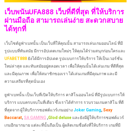
เว็บพนันUFA888
เว็บที่ดีที่สุด ที่ให้บริการ
ผ่านมือถือ สามารถเล่นง่าย สะดวกสบาย
ได้ทุกที่
เว็บไซต์ยูฟ่าเบทนั้น เป็นเว็บที่ให้คุณนั้น สามารถเล่นเกมออนไลน์ ที่มี
รูปแบบที่ทันสมัย มีการอัปเดตเกมใหม่ๆ ให้คุณได้ร่วมสนุกก่อนใครและ
UFABET888
ยังได้มีการอัปเดต รูปแบบการให้บริการ ให้เป็นเวอร์ชั่น
ใหม่ล่าสุด และทันสมัยอยู่ตลอดเวลา เพื่อให้คุณนั้นได้เล่นเกม ที่ดีที่สุด
และมีคุณภาพ เพื่อให้สมาชิกของเรา ได้เล่นเกมที่มีคุณภาพ และมี
ความเสถียรที่สุดนั่นเอง
ยูฟ่าเบทนั้น เป็นเว็บที่เปิดให้บริการ คาสิโนออนไลน์ ที่มีรูปแบบการให้
บริการ แบบครบจบในที่เดียว ซึ่งเราได้ทำการ รวบรวมเกมคาสิโน ที่ดี
ที่สุดจาก ผู้ให้บริการซอฟต์แวร์เกมอย่าง
Joker
Gaming
,
Sexy
Baccarat
,
SA GAMING
,
Glod deluxe
และยังมีผู้ให้บริการซอฟต์แวร์
เกมอีกมากมาย แต่ละที่นั้นถือเป็น ผู้ผลิตเกมชื่อดังที่ให้บริการ เกมที่มี