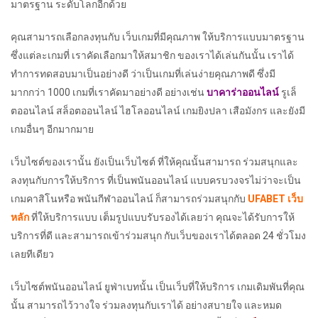
มาตรฐาน ระดับโลกอีกด้วย
คุณสามารถเลือกลงทุนกับ เว็บเกมที่มีคุณภาพ ให้บริการแบบมาตรฐาน
ซึ่งแต่ละเกมที่ เราคัดเลือกมาให้สมาชิก ของเราได้เล่นกันนั้น เราได้
ทำการทดสอบมาเป็นอย่างดี ว่าเป็นเกมที่เล่นง่ายคุณภาพดี ซึ่งมี
มากกว่า 1000 เกมที่เราคัดมาอย่างดี อย่างเช่น
บาคาร่าออนไลน์
รูเล็
ตออนไลน์ สล็อตออนไลน์ ไฮโลออนไลน์ เกมยิงปลา เสือมังกร และยังมี
เกมอื่นๆ อีกมากมาย
เว็บไซต์ของเรานั้น ยังเป็นเว็บไซต์ ที่ให้คุณนั้นสามารถ ร่วมสนุกและ
ลงทุนกับการให้บริการ ที่เป็นพนันออนไลน์ แบบครบวงจรไม่ว่าจะเป็น
เกมคาสิโนหรือ พนันกีฬาออนไลน์ ก็สามารถร่วมสนุกกับ
UFABET
เว็บ
หลัก
ที่ให้บริการแบบ เต็มรูปแบบรับรองได้เลยว่า คุณจะได้รับการให้
บริการที่ดี และสามารถเข้าร่วมสนุก กับเว็บของเราได้ตลอด 24 ชั่วโมง
เลยทีเดียว
เว็บไซต์พนันออนไลน์ ยูฟ่าเบทนั้น เป็นเว็บที่ให้บริการ เกมเดิมพันที่คุณ
นั้น สามารถไว้วางใจ ร่วมลงทุนกับเราได้ อย่างสบายใจ และหมด