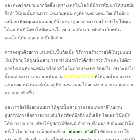
และสะดวกสบายมากยิ่งขึ้น เพราะเทคโนโลยี ที่มีการพัฒนาให้ทันสมัย
จึงทำให้คุณนั้นสามารถ เล่นเกมพนัน อยู่ที่บ้านของคุณ โดยที่ไม่ต้อง
เหนื่อย เพียงคุณเล่นเกมอยู่ที่บ้านของคุณ ก็สามารถสร้างกำไร ให้คุณ
ได้เลยทันที จึงทำให้มีคนสนใจ เข้ามาสมัครสมาชิกกับ เว็บพนัน
ออนไลน์กัน เยอะมากขึ้นอีกด้วย
การลงทุนด้วยการ เล่นพนันนั้นถือเป็น วิธีการสร้างรายได้ ในรูปแบบ
ใหม่ที่ช่วย ให้คุณนั้นสามารถ ทำเงินกำไรได้อย่างรวดเร็ว และไม่ต้อง
ออกไปเล่นที่บ่อนพนัน หรือคาสิโนในต่างประเทศ อีกต่อไป เพราะต่อไป
นี้คุณสามารถ เล่นเกมพนันผ่าน
คาสิโนออนไลน์
ที่ให้คุณนั้นสามารถ
เล่นเกมผ่านอินเตอร์เน็ต อยู่ที่บ้านของคุณ ได้อย่างง่ายดาย และสะดวก
สบายมากยิ่งขึ้น
และเรายังได้ออกแบบมา ให้คุณนั้นสามารถ เล่นเกมคาสิโนผ่าน
อุปกรณ์การสื่อสารอย่างเช่น โทรศัพท์มือถือ แท็บเล็ต ไอแพด โน๊ตบุ๊ค
ได้อย่างง่ายดาย เพียงใช้อุปกรณ์ที่คุณมี ทำการเชื่อมต่อ กับอินเตอร์เน็ต
หรือไวไฟ ก็สามารถล็อคอินเข้าสู่
::ufabet::
ทางเข้า
ที่มีระบบการให้
บริการ ที่เสถียรที่สุด พร้อมให้บริการตลอดทุกวัน และสามารถรองรับได้