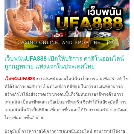
เว็บพนันUFA888 เปิดให้บริการ คาสิโนออนไลน์
ถูกกฎหมาย แห่งแรกในประเทศไทย
เว็บพนันUFA888
การเล่นพนันออนไลน์นั้น เป็นการเล่นเพื่อสร้างกำไร
ที่ได้รับการยอมรับ ว่าเป็นทางเลือก ที่ดีที่สุด ในการหาเงินที่สามารถ
สร้างกำไรได้อย่างรวดเร็ว บางคนนั้นถึงกับหันมา เอาดีทางด้านการ
เล่นพนัน เป็นอาชีพหลัก หรือเป็นอาชีพเสริม จึงทำให้ในปัจจุบันนี้ การ
เล่นพนันนั้น จึงเป็นที่นิยมเพิ่มมากขึ้น และได้รับการยอมรับ จากสังคม
ไทยเพิ่มมากขึ้นอีกด้วย
ปัจจุบันนี้ การหารายได้ จากการเล่นพนันออนไลน์ สามารถทำได้ง่าย