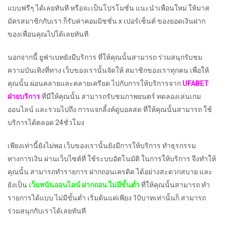
แบบฟรีๆ ได้เลยทันที หรือจะเป็นโปรโมชั่น แนะนำเพื่อนใหม่ ให้มาส
มัครสมาชิกกับเรา ก็รับค่าคอมมิชชั่น x เปอร์เซ็นต์ ของยอดเงินฝาก
ของเพื่อนคุณไปได้เลยทันที
นอกจากนี้ ยูฟ่าเบทยังมีบริการ ที่ให้คุณนั้นสามารถ ร่วมสนุกรับชม
ความบันเทิงที่ทาง เว็บของเรานั้นจัดให้ สมาชิกของเราทุกคน เพื่อให้
คุณนั้น ผ่อนคลายและคลายเครียด ไปกับการให้บริการจาก
UFABET
ฝ่ายบริการ
ที่มีให้คุณนั้น สามารถรับชมภาพยนตร์ ทดลองเล่นเกม
ออนไลน์ และรวมไปถึง การแจกลิ้งค์ดูบอลสด ที่ให้คุณนั้นสามารถ ใช้
บริการได้ตลอด 24ชั่วโมง
เพียงเท่านี้ยังไม่พอ เว็บของเรานั้นยังมีการให้บริการ ทำธุรกรรม
ทางการเงิน ผ่านเว็บไซต์ที่ ใช้ระบบอัตโนมัติ ในการให้บริการ จึงทำให้
คุณนั้น สามารถทำรายการ ฝากถอนเครดิต ได้อย่างสะดวกสบาย และ
ยังเป็น
เว็บพนันออนไลน์ ฝากถอน ไม่มีขั้นต่ำ
ที่ให้คุณนั้นสามารถ ทำ
รายการได้แบบ ไม่มีขั้นต่ำ เริ่มต้นแค่เพียง 10บาทเท่านั้นก็ สามารถ
ร่วมสนุกกับเราได้เลยทันที