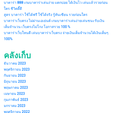
บาคาร่า 888 เกมบาคาร่าเล่นง่าย แตกบ่อย ได้เงินไว เล่นแล้วรวยก่อน
ใคร ชีวิตดี๊ดี
สูตร บาคาร่า ใช้ได้ฟรี ใช้ได้จริง รู้ทันเซียน รวยก่อนใคร
บาคาร่าเว็บตรง ไม่ผ่านเอเย่นต์ เกมบาคาร่าเล่นง่ายเล่นชนะรับเงิน
เต็มจำนวน เว็บตรงไม่โกง โอกาสรวย 100 %
บาคาร่าเว็บใหนดี เล่นบาคาร่าเว็บตรง จ่ายเงินเต็มจำนวนได้เงินเต็มๆ
100%
คลังเก็บ
ธันวาคม 2023
พฤศจิกายน 2023
กันยายน 2023
มิถุนายน 2023
พฤษภาคม 2023
เมษายน 2023
กุมภาพันธ์ 2023
มกราคม 2023
พฤศจิกายน 2022