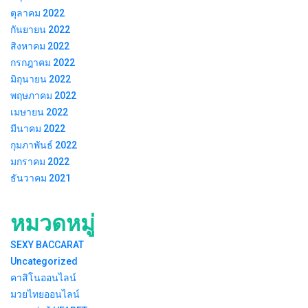
ตุลาคม 2022
กันยายน 2022
สิงหาคม 2022
กรกฎาคม 2022
มิถุนายน 2022
พฤษภาคม 2022
เมษายน 2022
มีนาคม 2022
กุมภาพันธ์ 2022
มกราคม 2022
ธันวาคม 2021
หมวดหมู่
SEXY BACCARAT
Uncategorized
คาสิโนออนไลน์
มวยไทยออนไลน์