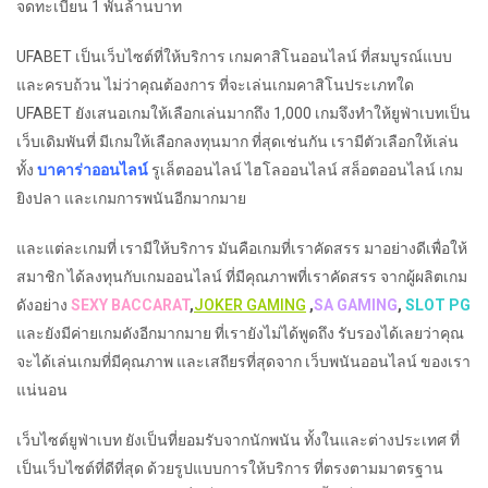
จดทะเบียน 1 พันล้านบาท
UFABET เป็นเว็บไซต์ที่ให้บริการ เกมคาสิโนออนไลน์ ที่สมบูรณ์แบบ
และครบถ้วน ไม่ว่าคุณต้องการ ที่จะเล่นเกมคาสิโนประเภทใด
UFABET ยังเสนอเกมให้เลือกเล่นมากถึง 1,000 เกมจึงทำให้ยูฟ่าเบทเป็น
เว็บเดิมพันที่ มีเกมให้เลือกลงทุนมาก ที่สุดเช่นกัน เรามีตัวเลือกให้เล่น
ทั้ง
บาคาร่าออนไลน์
รูเล็ตออนไลน์ ไฮโลออนไลน์ สล็อตออนไลน์ เกม
ยิงปลา และเกมการพนันอีกมากมาย
และแต่ละเกมที่ เรามีให้บริการ มันคือเกมที่เราคัดสรร มาอย่างดีเพื่อให้
สมาชิก ได้ลงทุนกับเกมออนไลน์ ที่มีคุณภาพที่เราคัดสรร จากผู้ผลิตเกม
ดังอย่าง
SEXY BACCARAT
,
JOKER GAMING
,
SA GAMING
,
SLOT PG
และยังมีค่ายเกมดังอีกมากมาย ที่เรายังไม่ได้พูดถึง รับรองได้เลยว่าคุณ
จะได้เล่นเกมที่มีคุณภาพ และเสถียรที่สุดจาก เว็บพนันออนไลน์ ของเรา
แน่นอน
เว็บไซต์ยูฟ่าเบท ยังเป็นที่ยอมรับจากนักพนัน ทั้งในและต่างประเทศ ที่
เป็นเว็บไซต์ที่ดีที่สุด ด้วยรูปแบบการให้บริการ ที่ตรงตามมาตรฐาน