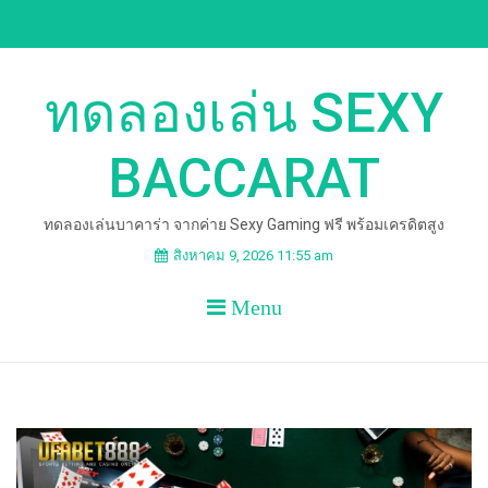
Skip
to
content
ทดลองเล่น SEXY
BACCARAT
ทดลองเล่นบาคาร่า จากค่าย Sexy Gaming ฟรี พร้อมเครดิตสูง
สิงหาคม 9, 2026 11:55 am
Menu