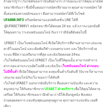
ถ้าอยากรู้ว่า เว็บไซต์ของเรานั้นดีอย่างไร เราขอแนะนำให้คุณ มาสมัค
รสมาชิกกับเรา ซึ่งมีขั้นตอนการสมัครที่ง่ายมาก คุณสามารถสมัคร ได้
ทั้งสองช่องทางหลักของเรา คือสามารถสมัครได้ที่เว็บไซต์
UFA888.INFO
หรือสมัครผ่านแอปพลิเคชั่น LINE ได้ที่
:@UFABET888V1 สมัครสมาชิกได้ตลอด 24 ชม. แล้วเราจะบอกข้อดี
ให้คุณทราบ ว่าเล่นพนันออนไลน์ กับเราว่ามีข้อดีดังต่อไปนี้
UFABET เป็นเว็บพนันออนไลน์ ที่เปิดให้บริการที่ท่านสามารถ เล่นเกม
คาสิโนออนไลน์ และเดิมพันกีฬา แบบครบวงจร และให้บริการด้วย
ระบบ ที่มีความเสถียรมากที่สุด และยังเปิดตลอด 24ชม.
เว็บไซต์พนันออนไลน์ UFABET เป็นเว็บที่ให้คุณนั้น สามารถทำการ
ฝาก-ถอน ผ่านระบบอัตโนมัติ และยังเป็น
เว็บพนันออนไลน์ ฝากถอน
ไม่มีขั้นต่ำ
ที่เปิดให้คุณสามารถ ลงทุนขั้นต่ำเริ่มต้นที่ 10บาท ก็สามารถ
เล่นเกม ออนไลน์กับเว็บ ของเราได้ทันที
เว็บไซต์ UFABET นอกจากยังมีบริการ ที่มอบความบันเทิง และความ
สนุกสนาน ให้กับสมาชิกจาก
UFABET ฝ่ายบริการ
เพื่อให้คุณได้คลาย
เครียด ให้กับสมาชิกของเราอีกด้วย เรามีให้เลือกดูหนัง ฟังเพลง
ถ่ายทอดสดการ แข่งขันฟุตบอลทุกฤดูกาล ทุกรายการแข่งขัน เลยที
เดียว