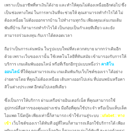
เพราะเป็นอาชีพที่หาเงินได้ง่าย และทำให้คุณไม่ต้องเหนื่อยอีกต่อไป ซึ่ง
เป็นช่องทางใหม่ ในการหาเงินที่จะช่วยให้ คุณสามารถทำกำไรได้ ไม่
ต้องเหนื่อย ไม่ต้องออกจากบ้าน ไปทำงานทุกวัน เพียงคุณเล่นเกมเดิม
พันที่บ้าน ก็สามารถทำกำไรได้ เป็นกอบเป็นกำเลยทีเดียว และยัง
สามารถร่วมลงทุน กับเราได้ตลอดเวลา
ถือว่าเป็นการเล่นพนัน ในรูปแบบใหม่ที่สะดวกสบาย มากกว่าเดิมอีก
ด้วย เพราะเว็บของเรานั้น ใช้เทคโนโลยีที่ทันสมัย เข้ามารองรับการให้
บริการ เกมเดิมพันออนไลน์ หรือที่เรียกอีกรูปแบบหนึ่งว่า
คาสิโน
ออนไลน์
ที่ให้คุณสามารถเล่น เกมเดิมพันกับเว็บไซต์ของเรา ได้อย่าง
ง่ายดายโดย ที่คุณไม่ต้องเหนื่อย เดินทางออกไปเล่น ที่บ่อนพนันหรือคา
สิโนต่างประเทศ อีกต่อไปเลยทีเดียว
ซึ่งเป็นการให้บริการ ผ่านเครือข่ายอินเตอร์เน็ต ที่คุณสามารถใช้
อุปกรณ์สื่อสารของคุณอย่างเช่น มือถือที่คุณใช้ประจำ หรือเป็นแท็บเล็ต
ไอแพด โน๊ตบุ๊ค เพียงเท่านี้ก็สามารถ เข้าใช้งานสู่ระบบ
::
ufabet:: ทาง
เข้า
เว็บไซต์ของเราได้ทันที อยู่ที่ไหนก็สามารถเลือกใช้บริการได้ เพียง
หยิบเครื่องของ คุณขึ้นมาล็อคอิน ก็สามารถเล่นได้ทันที สะดวกด้วยรูป