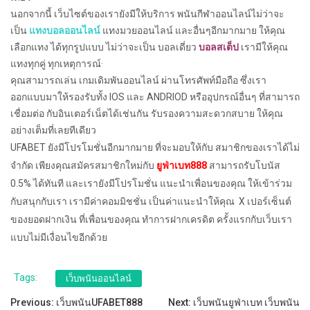
นอกจากนี้ เว็บไซต์ของเรายังมีให้บริการ พนันกีฬาออนไลน์ไม่ว่าจะ
เป็น
แทงบอลออนไลน์
แทงมวยออนไลน์ และอื่นๆอีกมากมาย ให้คุณ
เลือกแทง ได้ทุกรูปแบบ ไม่ว่าจะเป็น บอลเดี่ยว
บอลสเต็ป
เรามีให้คุณ
แทงทุกคู่ ทุกเหตุการณ์·
คุณสามารถเล่น เกมเดิมพันออนไลน์ ผ่านโทรศัพท์มือถือ ซึ่งเรา
ออกแบบมาให้รองรับทั้ง IOS และ ANDRIOD หรืออุปกรณ์อื่นๆ ที่สามารถ
เชื่อมต่อ กับอินเตอร์เน็ตได้เช่นกัน รับรองความสะดวกสบาย ให้คุณ
อย่างเต็มที่เลยทีเดียว
UFABET ยังมีโปรโมชั่นอีกมากมาย ที่จะมอบให้กับ สมาชิกของเราได้ไม่
จำกัด เพียงคุณสมัครสมาชิกใหม่กับ
ยูฟ่าเบท888
สามารถรับโบนัส
0.5% ได้ทันที และเรายังมีโปรโมชั่น แนะนำเพื่อนของคุณ ให้เข้าร่วม
กับสนุกกับเรา เรามีค่าคอมมิชชั่น เป็นค่าแนะนำให้คุณ X เปอร์เซ็นต์
ของยอดฝากเงิน ที่เพื่อนของคุณ ทำการฝากเครดิต ครั้งแรกกับเว็บเรา
แบบไม่มีเงื่อนไขอีกด้วย
Tags:
เว็บพนันออนไลน์
แนะแนว
Previous:
เว็บพนันUFABET888
Next:
เว็บพนันยูฟ่าเบท เว็บพนัน