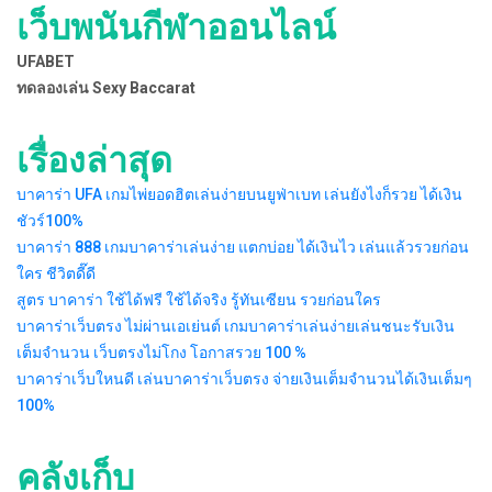
เว็บพนันกีฬาออนไลน์
UFABET
ทดลองเล่น Sexy Baccarat
เรื่องล่าสุด
บาคาร่า UFA เกมไพ่ยอดฮิตเล่นง่ายบนยูฟ่าเบท เล่นยังไงก็รวย ได้เงิน
ชัวร์100%
บาคาร่า 888 เกมบาคาร่าเล่นง่าย แตกบ่อย ได้เงินไว เล่นแล้วรวยก่อน
ใคร ชีวิตดี๊ดี
สูตร บาคาร่า ใช้ได้ฟรี ใช้ได้จริง รู้ทันเซียน รวยก่อนใคร
บาคาร่าเว็บตรง ไม่ผ่านเอเย่นต์ เกมบาคาร่าเล่นง่ายเล่นชนะรับเงิน
เต็มจำนวน เว็บตรงไม่โกง โอกาสรวย 100 %
บาคาร่าเว็บใหนดี เล่นบาคาร่าเว็บตรง จ่ายเงินเต็มจำนวนได้เงินเต็มๆ
100%
คลังเก็บ