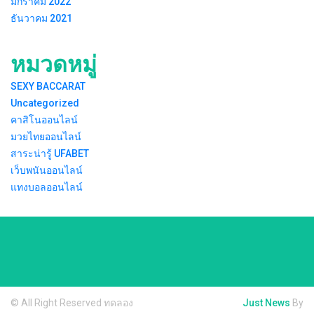
มกราคม 2022
ธันวาคม 2021
หมวดหมู่
SEXY BACCARAT
Uncategorized
คาสิโนออนไลน์
มวยไทยออนไลน์
สาระน่ารู้ UFABET
เว็บพนันออนไลน์
แทงบอลออนไลน์
© All Right Reserved ทดลอง
Just News
By