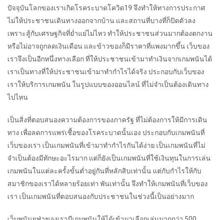
ปัจจุบันโลกของเราเกิดโรคระบาดโควิด19 จึงทำให้ทางการประกาศ
ไม่ให้ประชาชนเดินทางออกจากบ้าน และสถานที่บางที่ก็ปิดตัวลง
เพราะสู้กับเศรษฐกิจที่ย่ำแย่ไม่ไหว ทำให้ประชาชนส่วนมากต้องตกงาน
หรือไม่อาจถูกลดเงินเดือน และข้าวของก็มีราคาที่แพงมากขึ้น เว็บของ
เราจึงเป็นอีกหนึ่งทางเลือก ที่ให้ประชาชนเข้ามาทำเงินจากเกมพนันได้
เราเป็นทางที่ให้ประชาชนเข้ามาทำกำไรได้จริง ประกอบกับเว็บของ
เราให้บริการเกมพนัน ในรูปแบบของออนไลน์ ที่ไม่จำเป็นต้องเดินทาง
ไปไหน
เป็นสิ่งที่ตอบสนองความต้องการของภาครัฐ ที่ไม่ต้องการให้มีการเดิน
ทาง เพื่อลดการแพร่เชื้อของโรคระบาดนั้นเอง ประกอบกับเกมพนันที่
เว็บของเรา เป็นเกมพนันที่เข้ามาทำกำไรกันได้ง่าย เป็นเกมพนันที่ไม่
จำเป็นต้องมีทักษะอะไรมาก แต่ก็ยังเป็นเกมพนันที่ใช้เงินทุนในการเล่น
เกมพนันในแต่ละครั้งขั้นต่ำอยู่กันที่หลักสิบเท่านั้น แต่กับกำไรให้กับ
สมาชิกของเราได้หลายร้อยเท่า พันเท่านั้น จึงทำให้เกมพนันที่เว็บของ
เรา เป็นเกมพนันที่ตอบสนองกับประชาชนในช่วงนี้เป็นอย่างมาก
เว็บพนันยูฟ่าของเรามีเกมพนันให้ได้เข้ามาเลือกเล่นมากกว่า 500