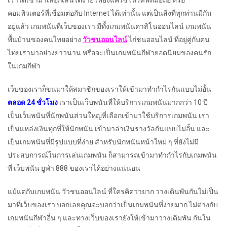
เราได้เข้ามาเลือกเล่นได้ง่าย เพียงแค่ใช้โทรศัพท์มือถือ หรือ
คอมพิวเตอร์ที่เชื่อมต่อกับ Internet ได้เท่านั้น แต่เป็นสิ่งที่ทุกท่านมีกัน
อยู่แล้ว เกมพนันที่เว็บของเรา มีทั้งเกมพนันคาสิโนออนไลน์ เกมพนัน
พื้นบ้านของคนไทยอย่าง
วัวชนออนไลน์
ไก่ชนออนไลน์ ที่อยู่คู่กับคน
ไทยเรามาอย่างยาวนาน หรือจะเป็นเกมพนันกีฬายอดนิยมของคนรัก
ในเกมกีฬา
เว็บของเราก็ขนมาให้สมาชิกของเราให้เข้ามาทำกำไรกันแบบไม่อั้น
ตลอด 24 ชั่วโมง
เราเป็นเว็บพนันที่ให้บริการเกมพนันมากกว่า 10 ปี
เป็นเว็บพนันที่นักพนันส่วนใหญ่ที่เลือกเข้ามาใช้บริการเกมพนัน เรา
เป็นแหล่งเงินทุกที่ให้นักพนัน เข้ามาล่าเงินรางวัลกันแบบไม่อั้น และ
เป็นเกมพนันที่มีรูปแบบที่ง่าย สำหรับนักพนันหน้าใหม่ ๆ ที่ยังไม่มี
ประสบการณ์ในการเล่นเกมพนัน ก็สามารถเข้ามาทำกำไรกับเกมพนัน
ที่ เว็บพนัน ยูฟ่า 888 ของเราได้อย่างแน่นอน
แม้แต่กับเกมพนัน วัวชนออนไลน์ ที่ใครคิดว่ายาก วางเดินพันกันไม่เป็น
มาที่เว็บของเรา บอกเลยคุณจะบอกว่าเป็นเกมพนันที่ง่ายมาก ไม่ต่างกับ
เกมพนันกีฬาอื่น ๆ และทางเว็บของเรายังให้เข้ามาวางเดิมพัน กันใน