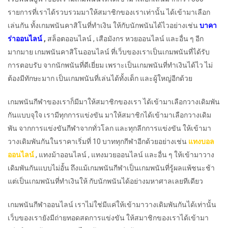
รายการที่เราได้รวบรวมมาให้สมาชิกของเราเท่านั้น ได้เข้ามาเลือก
เล่นกัน ทั้งเกมพนันคาสิโนที่ทำเงิน ให้กับนักพนันได้ไวอย่างเช่น
บาคา
ร่าออนไลน์
,
สล็อตออนไลน์ , เสือมังกร หวยออนไลน์ และอื่น ๆ อีก
มากมาย เกมพนันคาสิโนออนไลน์ ที่เว็บของเราเป็นเกมพนันที่ได้รับ
การตอบรับ จากนักพนันที่ดีเยี่ยม เพราะเป็นเกมพนันที่ทำเงินได้ไว ไม่
ต้องมีทักษะมาก เป็นเกมพนันที่เล่นได้ทั้งเด็ก และผู้ใหญ่อีกด้วย
เกมพนันกีฬาของเราก็มีมาให้สมาชิกของเรา ได้เข้ามาเลือกวางเดิมพัน
กันแบบจุใจ เรามีทุกการแข่งขัน มาให้สมาชิกได้เข้ามาเลือกวางเดิม
พัน จากการแข่งขันกีฬาจากทั่วโลก และทุกลีกการแข่งขัน ให้เข้ามา
วางเดิมพันกันในราคาเริ่มที่ 10 บาททุกกีฬาอีกด้วยอย่างเช่น
แทงบอล
ออนไลน์
, แทงม้าออนไลน์ , แทงมวยออนไลน์ และอื่น ๆ ให้เข้ามาวาง
เดิมพันกันแบบไม่อั้น ถึงแม้เกมพนันกีฬาเป็นเกมพนันที่รู้ผลแพ้ชนะช้า
แต่เป็นเกมพนันที่ทำเงินให้ กับนักพนันได้อย่างมหาศาลเลยทีเดียว
เกมพนันกีฬาออนไลน์ เราไม่ใช่มีแค่ให้เข้ามาวางเดิมพันกันได้เท่านั้น
เว็บของเรายังมีถ่ายทอดสดการแข่งขัน ให้สมาชิกของเราได้เข้ามา