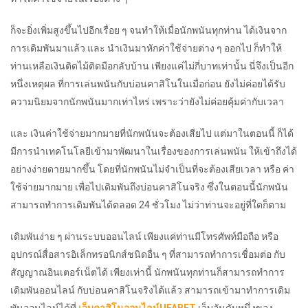
ก็จะยิ่งเพิ่มสูงขึ้นไปอีกเรื่อย ๆ จนทำให้เมื่อนักพนันทุกท่าน ได้เงินจาก
การเดิมพันมาแล้ว และ นำเงินมาหักค่าใช้จ่ายต่าง ๆ ออกไป ก็ทำให้
ท่านเหลือเงินติดไม้ติดมือกลับบ้าน เพียงแค่ไม่กี่บาทเท่านั้น นี่จึงเป็นอีก
หนึ่งเหตุผล ที่การเล่นพนันกับบ่อนคาสิโนในเมื่อก่อน ยังไม่ค่อยได้รับ
ความนิยมจากนักพนันมากเท่าไหร่ เพราะว่ายังไม่ค่อยคุ้มค่ากับเวลา
และ เงินค่าใช้จ่ายมากมายที่นักพนันจะต้องเสียไป แต่มาในตอนนี้ ก็ได้
มีการนำเทคโนโลยีเข้ามาพัฒนาในเรื่องของการเล่นพนัน ให้เข้าถึงได้
อย่างง่ายดายมากขึ้น โดยที่นักพนันไม่จำเป็นที่จะต้องเสียเวลา หรือ ค่า
ใช้จ่ายมากมาย เพื่อไปเดิมพันถึงบ่อนคาสิโนจริง ซึ่งในตอนนี้นักพนัน
สามารถทำการเดิมพันได้ตลอด 24 ชั่วโมง ไม่ว่าท่านจะอยู่ที่ใดก็ตาม
เดิมพันง่าย ๆ ผ่านระบบออนไลน์ เพียงแค่ท่านมีโทรศัพท์มือถือ หรือ
อุปกรณ์สื่อสารอิเล็กทรอนิกส์ชนิดอื่น ๆ ที่สามารถทำการเชื่อมต่อ กับ
สัญญาณอินเตอร์เน็ตได้ เพียงเท่านี้ นักพนันทุกท่านก็สามารถทำการ
เดิมพันออนไลน์ กับบ่อนคาสิโนจริงได้แล้ว สามารถเข้ามาทำการเดิม
พันออนไลน์ได้ที่
เว็บคาสิโนออนไลน์UFABET
เว็บอันดับหนึ่งของ