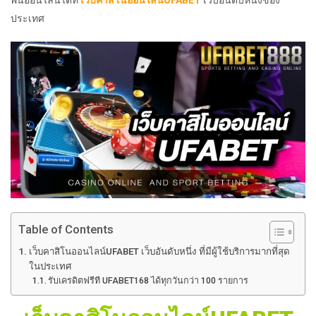
ประเทศ
Table of Contents
เว็บคาสิโนออนไลน์UFABET เว็บอันดับหนึ่ง ที่มีผู้ใช้บริการมากที่สุด
ในประเทศ
รับเครดิตฟรีที UFABET168 ได้ทุกวันกว่า 100 รายการ