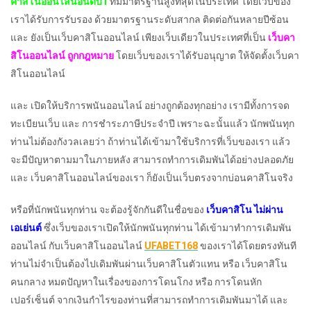
คาสิโนออนไลน์อันดับ1
ที่มีมาตรฐานสูงที่สุดในประเทศ โดยเว็บของ
เราได้รับการรับรอง ด้วยมาตรฐานระดับสากล ติดต่อกันหลายปีซ้อน
และ ยังเป็นเว็บคาสิโนออนไลน์ เพียงเว็บเดียวในประเทศที่เป็น
เว็บคา
สิโนออนไลน์ ถูกกฎหมาย
โดยเว็บของเราได้รับอนุญาต ให้จัดตั้งเว็บคา
สิโนออนไลน์
และ เปิดให้บริการพนันออนไลน์ อย่างถูกต้องทุกอย่าง เรามีทั้งการจด
ทะเบียนเว็บ และ การชำระภาษีประจำปี เพราะฉะนั้นแล้ว นักพนันทุก
ท่านไม่ต้องกังวลเลยว่า ถ้าท่านได้เข้ามาใช้บริการที่เว็บของเรา แล้ว
จะมีปัญหาตามมาในภายหลัง สามารถทำการเดิมพันได้อย่างปลอดภัย
และ เว็บคาสิโนออนไลน์ของเรา ก็ยังเป็นเว็บตรงจากบ่อนคาสิโนจริง
หรือที่นักพนันทุกท่าน จะต้องรู้จักกันดีในชื่อของ
เว็บคาสิโน ไม่ผ่าน
เอเย่นต์
ซึ่งเว็บของเราเปิดให้นักพนันทุกท่าน ได้เข้ามาทำการเดิมพัน
ออนไลน์ กับเว็บคาสิโนออนไลน์
UFABET168
ของเราได้โดยตรงทันที
ท่านไม่จำเป็นต้องไปเดิมพันผ่านเว็บคาสิโนตัวแทน หรือ เว็บคาสิโน
คนกลาง หมดปัญหาในเรื่องของการโดนโกง หรือ การโดนหัก
เปอร์เซ็นต์ จากเงินกำไรของท่านที่สามารถทำการเดิมพันมาได้ และ