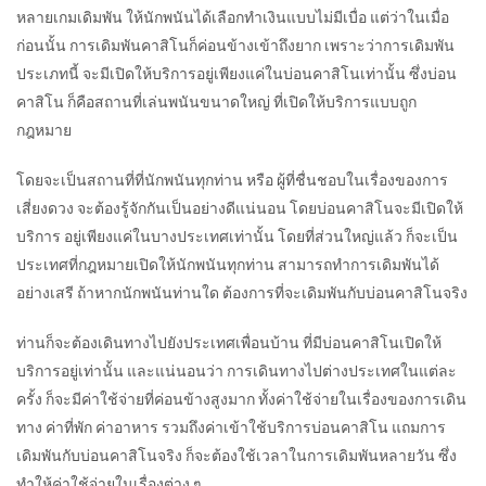
หลายเกมเดิมพัน ให้นักพนันได้เลือกทำเงินแบบไม่มีเบื่อ แต่ว่าในเมื่อ
ก่อนนั้น การเดิมพันคาสิโนก็ค่อนข้างเข้าถึงยาก เพราะว่าการเดิมพัน
ประเภทนี้ จะมีเปิดให้บริการอยู่เพียงแค่ในบ่อนคาสิโนเท่านั้น ซึ่งบ่อน
คาสิโน ก็คือสถานที่เล่นพนันขนาดใหญ่ ที่เปิดให้บริการแบบถูก
กฎหมาย
โดยจะเป็นสถานที่ที่นักพนันทุกท่าน หรือ ผู้ที่ชื่นชอบในเรื่องของการ
เสี่ยงดวง จะต้องรู้จักกันเป็นอย่างดีแน่นอน โดยบ่อนคาสิโนจะมีเปิดให้
บริการ อยู่เพียงแค่ในบางประเทศเท่านั้น โดยที่ส่วนใหญ่แล้ว ก็จะเป็น
ประเทศที่กฎหมายเปิดให้นักพนันทุกท่าน สามารถทำการเดิมพันได้
อย่างเสรี ถ้าหากนักพนันท่านใด ต้องการที่จะเดิมพันกับบ่อนคาสิโนจริง
ท่านก็จะต้องเดินทางไปยังประเทศเพื่อนบ้าน ที่มีบ่อนคาสิโนเปิดให้
บริการอยู่เท่านั้น และแน่นอนว่า การเดินทางไปต่างประเทศในแต่ละ
ครั้ง ก็จะมีค่าใช้จ่ายที่ค่อนข้างสูงมาก ทั้งค่าใช้จ่ายในเรื่องของการเดิน
ทาง ค่าที่พัก ค่าอาหาร รวมถึงค่าเข้าใช้บริการบ่อนคาสิโน แถมการ
เดิมพันกับบ่อนคาสิโนจริง ก็จะต้องใช้เวลาในการเดิมพันหลายวัน ซึ่ง
ทำให้ค่าใช้จ่ายในเรื่องต่าง ๆ