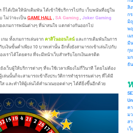
กั
สิ
็ได้เปิดให้นักเดิมพัน ได้เข้าใช้บริการไปกับ เว็บพนันที่อยู่ใน
กร
็บ ไม่ว่าจะเป็น
GAME HALL
,
SA Gaming
,
Joker Gaming
มิ
 ของเกมการพนันต่างๆ ที่น่าสนใจ แตกต่างกันออกไป
พฤ
เม
0 เกม ทั้งเกมการเล่นจาก
คาสิโนออนไลน์
และการเดิมพันในการ
มี
ับเงินขั้นต่ำเพียง 10 บาทเท่านั้น อีกทั้งยังสามารถเข้าเล่นไปกับ
กุ
กของเราได้โดยตรง ที่จะมีหน้าเว็บสำหรับโยกเงินเครดิต
มก
ธั
งเว็บผู้ให้บริการต่างๆ ที่จะใช้เวลาเพียงไม่กี่วินาที โดยไม่ต้อง
ล่นนั้นก็จะสามารถเข้าถึงประวัติการทำธุรกรรมต่างๆ ที่ได้มี
ห
ส และทำให้ผู้เล่นได้คำนวณยอดต่างๆ ได้ดียิ่งขึ้นอีกด้วย
SE
Un
คา
มว
สา
เว