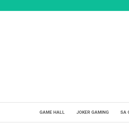
Skip
to
content
GAME HALL
JOKER GAMING
SA 