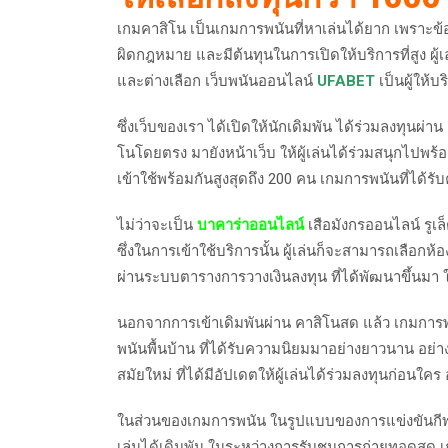
เกมคาสิโน เป็นเกมการพนันที่หาเล่นได้ยาก เพราะข้อ
ผิดกฎหมาย และมีต้นทุนในการเปิดให้บริการที่สูง ผู
และต่างเลือก เว็บพนันออนไลน์
UFABET
เป็นผู้ให้บ
ซึ่งเว็บของเรา ได้เปิดให้นักเดิมพัน ได้ร่วมลงทุนผ่าน
โนโดยตรง มายังหน้าเว็บ ให้ผู้เล่นได้ร่วมสนุกไปพร้อม
เข้าใช้พร้อมกันสูงสุดถึง 200 คน เกมการพนันที่ได้
ไม่ว่าจะเป็น
บาคาร่าออนไลน์
เสือมังกรออนไลน์ รูเ
ซึ่งในการเข้าใช้บริการนั้น ผู้เล่นก็จะสามารถเลือกห้อง
ผ่านระบบตารางการวางเงินลงทุน ที่ได้พัฒนาขึ้นมา
นอกจากการเข้าเดิมพันผ่าน คาสิโนสด แล้ว เกมการพน
พนันพื้นบ้าน ที่ได้รับความนิยมมาอย่างยาวนาน อย่า
สมัยใหม่ ที่ได้มีอัปเดตให้ผู้เล่นได้ร่วมลงทุนก่อน
ในส่วนของเกมการพนัน ในรูปแบบของการแข่งขันกีฬา เ
เล่นได้เดิมพัน ในระหว่างการรับชมการถ่ายทอดสด