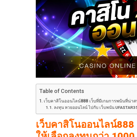
Table of Contents
เว็บคาสิโนออนไลน์888 เว็บที่มีเกมการพนันที่น่า
ลงทุน หวยออนไลน์ ไปกับ เว็บพนัน UFASTAR356
เว็บคาสิโนออนไลน์888 เ
ให้เลือกลงทุนกว่า 1000