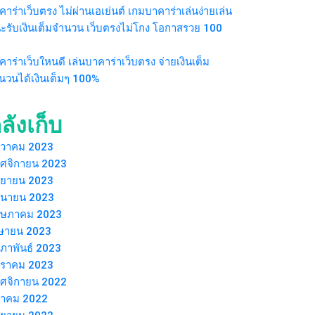
คาร่าเว็บตรง ไม่ผ่านเอเย่นต์ เกมบาคาร่าเล่นง่ายเล่น
ะรับเงินเต็มจำนวน เว็บตรงไม่โกง โอกาสรวย 100
คาร่าเว็บใหนดี เล่นบาคาร่าเว็บตรง จ่ายเงินเต็ม
นวนได้เงินเต็มๆ 100%
ลังเก็บ
นวาคม 2023
ศจิกายน 2023
นยายน 2023
ถุนายน 2023
ษภาคม 2023
ษายน 2023
มภาพันธ์ 2023
ราคม 2023
ศจิกายน 2022
ลาคม 2022