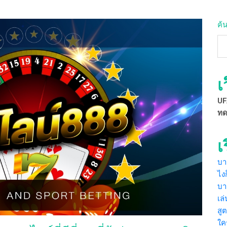
ค้
เ
U
ทด
เ
บา
ไง
บา
เล่
สูต
ใค