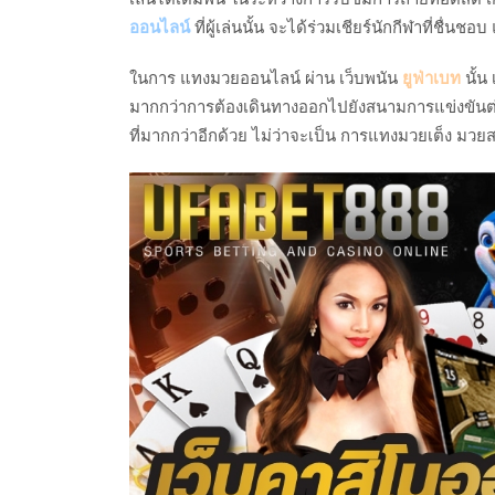
ออนไลน์
ที่ผู้เล่นนั้น จะได้ร่วมเชียร์นักกีฬาที่ชื่นชอ
ในการ แทงมวยออนไลน์ ผ่าน เว็บพนัน
ยูฟ่าเบท
นั้น
มากกว่าการต้องเดินทางออกไปยังสนามการแข่งขันต่า
ที่มากกว่าอีกด้วย ไม่ว่าจะเป็น การแทงมวยเต็ง มวยส