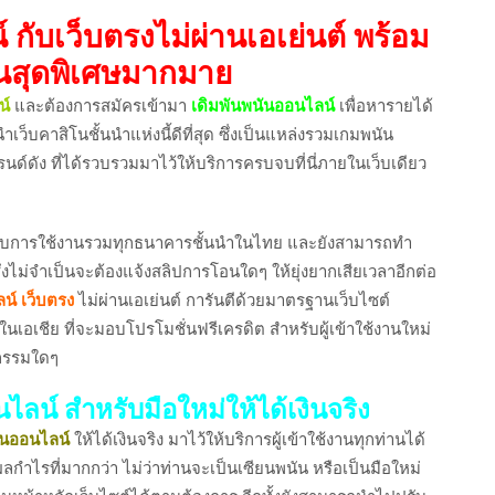
กับเว็บตรงไม่ผ่านเอเย่นต์ พร้อม
่นสุดพิเศษมากมาย
น์
และต้องการสมัครเข้ามา
เดิมพันพนันออนไลน์
เพื่อหารายได้
บคาสิโนชั้นนำแห่งนี้ดีที่สุด ซึ่งเป็นแหล่งรวมเกมพนัน
ัง ที่ได้รวบรวมมาไว้ให้บริการครบจบที่นี่ภายในเว็บเดียว
รับการใช้งานรวมทุกธนาคารชั้นนำในไทย และยังสามารถทำ
่งไม่จำเป็นจะต้องแจ้งสลิปการโอนใดๆ ให้ยุ่งยากเสียเวลาอีกต่อ
น์ เว็บตรง
ไม่ผ่านเอเย่นต์ การันตีด้วยมาตรฐานเว็บไซต์
นเอเชีย ที่จะมอบโปรโมชั่นฟรีเครดิต สำหรับผู้เข้าใช้งานใหม่
จกรรมใดๆ
ลน์ สำหรับมือใหม่ให้ได้เงินจริง
โนออนไลน์
ให้ได้เงินจริง มาไว้ให้บริการผู้เข้าใช้งานทุกท่านได้
ผลกำไรที่มากกว่า ไม่ว่าท่านจะเป็นเซียนพนัน หรือเป็นมือใหม่