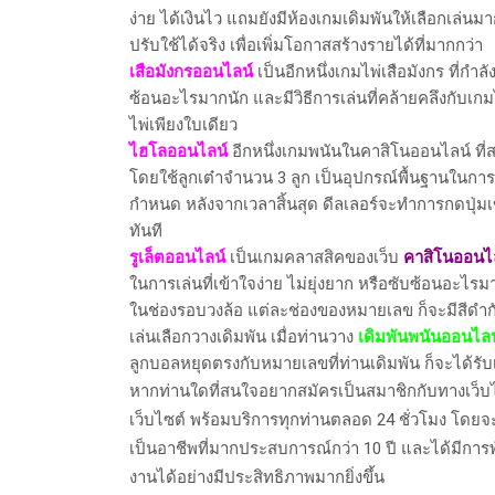
ง่าย ได้เงินไว แถมยังมีห้องเกมเดิมพันให้เลือกเล
ปรับใช้ได้จริง เพื่อเพิ่มโอกาสสร้างรายได้ที่มากกว่า
เสือมังกรออนไลน์
เป็นอีกหนึ่งเกมไพ่เสือมังกร ที่กำ
ซ้อนอะไรมากนัก และมีวิธีการเล่นที่คล้ายคลึงกับเ
ไพ่เพียงใบเดียว
ไฮโลออนไลน์
อีกหนึ่งเกมพนันในคาสิโนออนไลน์ ที่
โดยใช้ลูกเต๋าจำนวน 3 ลูก เป็นอุปกรณ์พื้นฐานในการเ
กำหนด หลังจากเวลาสิ้นสุด ดีลเลอร์จะทำการกดปุ่มเ
ทันที
รูเล็ตออนไลน์
เป็นเกมคลาสสิคของเว็บ
คาสิโนออนไล
ในการเล่นที่เข้าใจง่าย ไม่ยุ่งยาก หรือซับซ้อนอะไรม
ในช่องรอบวงล้อ แต่ละช่องของหมายเลข ก็จะมีสีดำกับ
เล่นเลือกวางเดิมพัน เมื่อท่านวาง
เดิมพันพนันออนไลน
ลูกบอลหยุดตรงกับหมายเลขที่ท่านเดิมพัน ก็จะได้รั
หากท่านใดที่สนใจอยากสมัครเป็นสมาชิกกับทางเว็บไ
เว็บไซต์ พร้อมบริการทุกท่านตลอด 24 ชั่วโมง โดย
เป็นอาชีพที่มากประสบการณ์กว่า 10 ปี และได้มีการพ
งานได้อย่างมีประสิทธิภาพมากยิ่งขึ้น