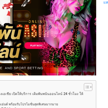
แท
เอเชีย เปิดให้บริการ เดิมพันพนันออนไลน์ 24 ชั่วโมง ให้
อเย่นต์ พร้อมรับโปรโมชั่นสุดพิเศษมากมาย