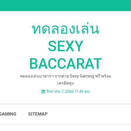
ทดลองเล่น
SEXY
BACCARAT
ทดลองเล่นบาคาร่า จากค่าย Sexy Gaming ฟรี พร้อม
เครดิตสูง
สิงหาคม 7, 2026 11:43 am
GAMING
SITEMAP