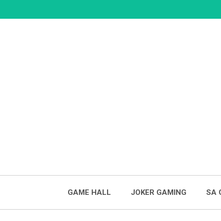
Skip
to
content
GAME HALL
JOKER GAMING
SA 