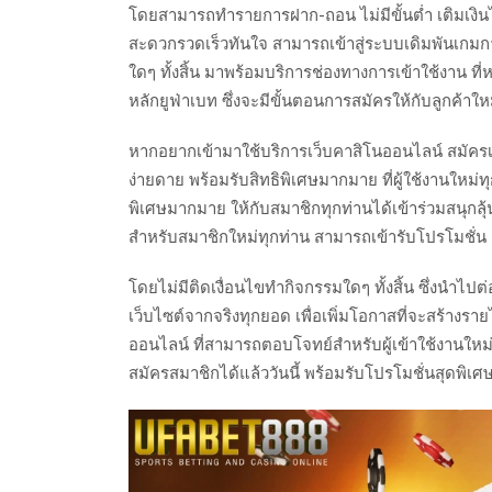
โดยสามารถทำรายการฝาก-ถอน ไม่มีขั้นต่ำ เติมเงินได
สะดวกรวดเร็วทันใจ สามารถเข้าสู่ระบบเดิมพันเกมก
ใดๆ ทั้งสิ้น มาพร้อมบริการช่องทางการเข้าใช้งาน ที่
หลักยูฟ่าเบท ซึ่งจะมีขั้นตอนการสมัครให้กับลูกค้าให
หากอยากเข้ามาใช้บริการเว็บคาสิโนออนไลน์ สมัครเพี
ง่ายดาย พร้อมรับสิทธิพิเศษมากมาย ที่ผู้ใช้งานใหม่ท
พิเศษมากมาย ให้กับสมาชิกทุกท่านได้เข้าร่วมสนุกลุ้
สำหรับสมาชิกใหม่ทุกท่าน สามารถเข้ารับโปรโมชั่น 
โดยไม่มีติดเงื่อนไขทำกิจกรรมใดๆ ทั้งสิ้น ซึ่งนำไ
เว็บไซต์จากจริงทุกยอด เพื่อเพิ่มโอกาสที่จะสร้างรายได
ออนไลน์ ที่สามารถตอบโจทย์สำหรับผู้เข้าใช้งานใหม
สมัครสมาชิกได้แล้ววันนี้ พร้อมรับโปรโมชั่นสุดพิ