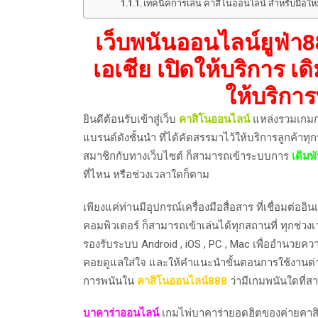
เทคนิคการเล่น คาสิโนออนไลน์ สำหรับมือใหม่ใ
เว็บพนันออนไลน์ยูฟ่า8
เอเชีย เปิดให้บริการ เ
ให้บริกา
ยินดีต้อนรับเข้าสู่เว็บ
คาสิโนออนไลน์
แหล่งรวมเกม
แบรนด์ดังชั้นนำ ที่ได้คัดสรรมาไว้ให้บริการลูกค้าท
สมาชิกกับทางเว็บไซต์ ก็สามารถเข้าระบบการ
เดิม
ที่ไหน หรือช่วงเวลาใดก็ตาม
เพียงแค่ท่านมีอุปกรณ์เครื่องมือสื่อสาร ที่เชื่อมต่ออิ
คอมพิวเตอร์ ก็สามารถเข้าเล่นได้ทุกสถานที่ ทุกช่วง
รองรับระบบ Android , iOS , PC , Mac เพื่ออำนวยค
คอยดูแลใส่ใจ และให้คำแนะนำขั้นตอนการใช้งานต่าง
การพนันใน
คาสิโนออนไลน์888
ว่ามีเกมพนันใดที่สา
บาคาร่าออนไลน์
เกมไพ่บาคาร่ายอดฮิตของค่ายคาสิโน 