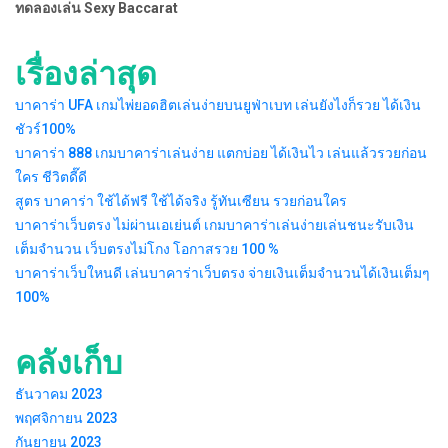
ทดลองเล่น Sexy Baccarat
เรื่องล่าสุด
บาคาร่า UFA เกมไพ่ยอดฮิตเล่นง่ายบนยูฟ่าเบท เล่นยังไงก็รวย ได้เงิน
ชัวร์100%
บาคาร่า 888 เกมบาคาร่าเล่นง่าย แตกบ่อย ได้เงินไว เล่นแล้วรวยก่อน
ใคร ชีวิตดี๊ดี
สูตร บาคาร่า ใช้ได้ฟรี ใช้ได้จริง รู้ทันเซียน รวยก่อนใคร
บาคาร่าเว็บตรง ไม่ผ่านเอเย่นต์ เกมบาคาร่าเล่นง่ายเล่นชนะรับเงิน
เต็มจำนวน เว็บตรงไม่โกง โอกาสรวย 100 %
บาคาร่าเว็บใหนดี เล่นบาคาร่าเว็บตรง จ่ายเงินเต็มจำนวนได้เงินเต็มๆ
100%
คลังเก็บ
ธันวาคม 2023
พฤศจิกายน 2023
กันยายน 2023