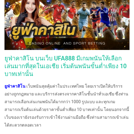
ยูฟ่าคาสิโน บนเว็บ UFA888 มีเกมพนันให้เลือก
เล่นมากที่สุดในเอเชีย เริ่มต้นพนันขั้นต่ำเพียง 10
บาทเท่านั้น
ยูฟ่าคาสิโน
เว็บพนันสุดคุ้มค่าในประเทศไทย โดยเราเปิดให้บริการ
อย่างถูกกฎหมาย และบริการส่งตรงจากคาสิโนชั้นนำทั่วเอเชีย ซึ่งท่าน
สามารถเลือกเล่นเกมพนันได้มากกว่า 1000 รูปแบบ และทุกเกม
สามารถเริ่มต้นเล่นด้วยราคาขั้นต่ำเพียง 10 บาทเท่านั้น โดยนอกจากนี้
เว็บของเรายังรองรับการเข้าใช้งานผ่านมือถือ ซึ่งท่านสามารถเข้าเล่น
ได้สะดวกตลอดเวลา