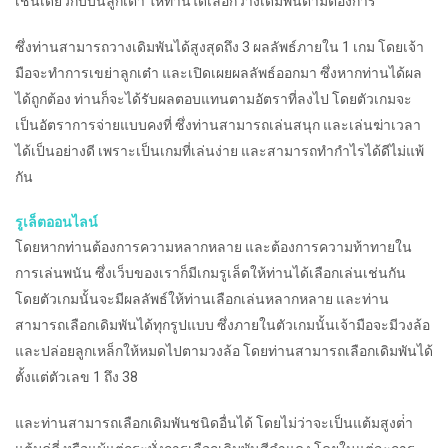
เช่นเดียวกับบนลูกเต๋า ให้ท่านได้เลือกวางเดิมพันตามต้องการ
ซึ่งท่านสามารถวางเดิมพันได้สูงสุดถึง 3 ผลลัพธ์ภายใน 1 เกม โดยเจ้า
มือจะทำการเขย่าลูกเต๋า และเปิดเผยผลลัพธ์ออกมา ซึ่งหากท่านได้ผล
ได้ถูกต้อง ท่านก็จะได้รับผลตอบแทนตามอัตราที่ลงไป โดยตัวเกมจะ
เป็นอัตราการจ่ายแบบคงที่ ซึ่งท่านสามารถเล่นสนุก และเล่นฆ่าเวลา
ได้เป็นอย่างดี เพราะเป็นเกมที่เล่นง่าย และสามารถทำกำไรได้ดีไม่แพ้
กัน
รูเล็ตออนไลน์
โดยหากท่านต้องการความหลากหลาย และต้องการความท้าทายใน
การเล่นพนัน ซึ่งเว็บของเราก็มีเกมรูเล็ตให้ท่านได้เลือกเล่นเช่นกัน
โดยตัวเกมนั้นจะมีผลลัพธ์ให้ท่านเลือกเล่นหลากหลาย และท่าน
สามารถเลือกเดิมพันได้ทุกรูปแบบ ซึ่งภายในตัวเกมนั้นเจ้ามือจะมีวงล้อ
และปล่อยลูกเหล็กให้หมดไปตามวงล้อ โดยท่านสามารถเลือกเดิมพันได้
ตั้งแต่ตัวเลข 1 ถึง 38
และท่านสามารถเลือกเดิมพันชนิดอื่นได้ โดยไม่ว่าจะเป็นแต้มสูงต่ํา