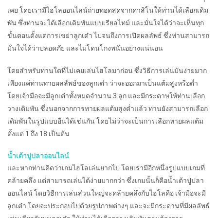
เคย โดยเรามีไฮโลออนไลน์ถ่ายทอดสดจากคาสิโนให้ท่านได้เลือกเดิม
พัน ซึ่งท่านจะได้เลือกเดิมพันแบบเรียลไทม์ และมั่นใจได้ว่าจะเห็นทุก
ขั้นตอนตั้งแต่การเขย่าลูกเต๋า ไปจนถึงการเปิดผลลัพธ์ ซึ่งท่านสามารถ
มั่นใจได้ว่าปลอดภัย และไม่โดนโกงพนันอย่างแน่นอน
โดยสำหรับท่านใดที่ไม่เคยเล่นไฮโลมาก่อน ซึ่งวิธีการเล่นมันง่ายมาก
เพียงแค่ท่านทายผลลัพธ์ของลูกเต๋า ว่าจะออกมาเป็นแต้มสูงหรือต่ำ
โดยเจ้ามือจะมีลูกเต๋าทั้งหมดจำนวน 3 ลูก และมีกระดาษให้ท่านเลือก
วางเดิมพัน ซึ่งนอกจากการทายผลแต้มสูงต่ำแล้ว ท่านยังสามารถเลือก
เดิมพันในรูปแบบอื่นได้เช่นกัน โดยไม่ว่าจะเป็นการเลือกทายผลแต้ม
ตั้งแต่ 1 ถึง 18 เป็นต้น
น้ำเต้าปูปลาออนไลน์
และหากท่านคิดว่าเกมไฮโลเล่นยากไป โดยเรามีอีกหนึ่งรูปแบบเกมที่
คล้ายคลึง แต่สามารถเล่นได้ง่ายมากกว่า ซึ่งเกมนั้นก็คือน้ำเต้าปูปลา
ออนไลน์ โดยวิธีการเล่นส่วนใหญ่จะคล้ายคลึงกับไฮโลคือ เจ้ามือจะมี
ลูกเต๋า โดยจะประกอบไปด้วยรูปภาพต่างๆ และจะมีกระดานที่มีผลลัพธ์