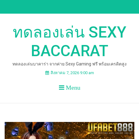
Skip
to
content
ทดลองเล่น SEXY
BACCARAT
ทดลองเล่นบาคาร่า จากค่าย Sexy Gaming ฟรี พร้อมเครดิตสูง
สิงหาคม 7, 2026 9:00 am
Menu