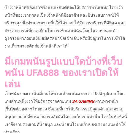
ซึ่งเจ้าหน้าที่ของเราพร้อม และยินดีที่จะให้บริการท่านเสมอ โดยเจ้า
หน้าที่ของเราทุกคนเป็นเจ้าหน้าที่มืออาชีพ และมีประสบการณ์ให้
บริการสูง ซึ่งท่านสามารถมั่นใจได้ว่าจะได้รับการบริการที่ดีที่สุด และ
ประสบการณ์ที่ยอดเยี่ยมในการเข้าเล่นพนัน โดยไม่ว่าท่านจะทำ
ธุรกรรมฝากถอนเงิน สมัครสมาชิกเข้าเล่น หรือมีปัญหาในการเข้าใช้
งานก็สามารถติดต่อเจ้าหน้าที่เราได้
มีเกมพนันรูปแบบใดบ้างที่เว็บ
พนัน UFA888 ของเราเปิดให้
เล่น
เว็บพนันของเรานั้นมีเกมให้ท่านเลือกเล่นมากกว่า 1000 รูปแบบ โดย
เกมส่วนหนึ่งเราให้บริการจากค่ายเกม
SA GAMING
ผ่านทางหน้า
เว็บไซต์ของเราโดยตรง ซึ่งเกมที่เราให้บริการจะมีจุดเด่น และความ
สนุกมากมายที่ท่านสามารถสัมผัสได้จากเว็บเราเท่านั้น โดยในหัวข้อนี้
เราจึงรวบรวมเกมที่น่าสนุก และน่าสนใจบนเว็บของเรามาแนะนำให้
ท่านรู้จัก