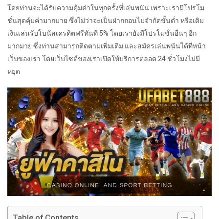
โดยท่านจะได้รับความคุ้มค่าในทุกครั้งที่เล่นพนัน เพราะเรามีโปรโม
ชั่นสุดคุ้มค่ามากมาย ซึ่งไม่ว่าจะเป็นฝากถอนไม่จำกัดขั้นต่ำ หรือเติม
เงินเล่นรับโบนัสเครดิตฟรีทันที 5% โดยเรายังมีโปรโมชั่นอื่นๆ อีก
มากมาย ซึ่งท่านสามารถติดตามเพิ่มเติม และสมัครเล่นพนันได้ที่หน้า
เว็บของเรา โดยเว็บไซต์ของเราเปิดให้บริการตลอด 24 ชั่วโมงไม่มี
หยุด
Table of Contents