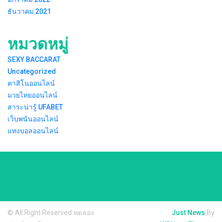
ธันวาคม 2021
หมวดหมู่
SEXY BACCARAT
Uncategorized
คาสิโนออนไลน์
มวยไทยออนไลน์
สาระน่ารู้ UFABET
เว็บพนันออนไลน์
แทงบอลออนไลน์
© All Right Reserved ทดลอง
Just News
By