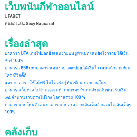
เว็บพนันกีฬาออนไลน์
UFABET
ทดลองเล่น Sexy Baccarat
เรื่องล่าสุด
บาคาร่า UFA เกมไพ่ยอดฮิตเล่นง่ายบนยูฟ่าเบท เล่นยังไงก็รวย ได้เงิน
ชัวร์100%
บาคาร่า 888 เกมบาคาร่าเล่นง่าย แตกบ่อย ได้เงินไว เล่นแล้วรวยก่อน
ใคร ชีวิตดี๊ดี
สูตร บาคาร่า ใช้ได้ฟรี ใช้ได้จริง รู้ทันเซียน รวยก่อนใคร
บาคาร่าเว็บตรง ไม่ผ่านเอเย่นต์ เกมบาคาร่าเล่นง่ายเล่นชนะรับเงิน
เต็มจำนวน เว็บตรงไม่โกง โอกาสรวย 100 %
บาคาร่าเว็บใหนดี เล่นบาคาร่าเว็บตรง จ่ายเงินเต็มจำนวนได้เงินเต็มๆ
100%
คลังเก็บ