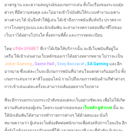
มาตรฐาน และความสมบูรณ์ของเกมการเล่น ทั้งในเรื่องของระบบสุ่ม
ต่างๆ ที่มีความสมดุล และไม่อาจเข้าไปบังคับให้ระบบทำงานเฉพาะ
ทางต่างๆ ได้ นั่นจึงทำให้ผู้เล่น ได้เข้าถึงการพนันที่แท้จริง ปราศจาก
การโกงทุกรูปแบบ และนักเดิมพัน จะสามารถตรวจสอบที่มาที่ไปของ
เว็บเราได้อย่างโปร่งใส ทั้งสถานที่ตั้ง และการจดทะเบียน
โดย
บริษัท UFABET
ที่เราได้เปิดให้บริการนั้น จะมีเว็บพนันที่อยู่ใน
เครือ ให้เข้าเล่นผ่านเว็บหลักของเราได้อย่างหลากหลาย ไม่ว่าจะเป็น
Joker Gaming
,
Game Hall
,
Sexy Baccarat
,
SA Gaming
และอีก
มากมาย ซึ่งแต่ละเว็บจะมีเกมการพนันที่น่าสนใจแตกต่างกันออกไป ทั้ง
เกมการเล่นจาก คาสิโนออนไลน์ รวมไปถึงเกมการพนันด้านกีฬาต่างๆ
การเข้าเล่นแต่ละครั้งจะสามารถเติมยอดจากเว็บกลาง
ที่จะมีการแยกระบบกระเป๋าตังของแต่ละเว็บอย่างชัดเจน เพื่อไม่ให้เกิด
ความสับสนของผู้เล่น โดยระบบฝากถอนของ
เว็บหลัก ยูฟ่าเบท
นั้น จะ
ให้นักเดิมพันได้สามารถทำรายการต่างๆ ได้ด้วยตนเอง นั่นก็
หมายความว่า ผู้เล่นจะไม่ต้องติดต่อพนักงานเพื่อส่งสลิปการโอนเงิน อีก
ทั้งยังไม่ต้องรอการปรับยอดที่ใช้เวลาหลายนาที และที่สำคัญ ผู้เล่นจะ