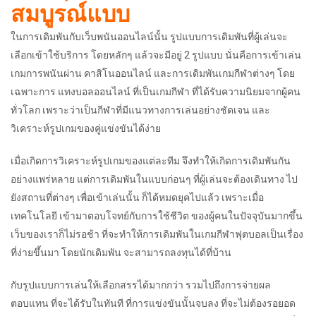
สมบูรณ์แบบ
ในการเดิมพันกับเว็บพนันออนไลน์นั้น รูปแบบการเดิมพันที่ผู้เล่นจะ
เลือกเข้าใช้บริการ โดยหลักๆ แล้วจะมีอยู่ 2 รูปแบบ นั่นคือการเข้าเล่น
เกมการพนันผ่าน คาสิโนออนไลน์ และการเดิมพันเกมกีฬาต่างๆ โดย
เฉพาะการ แทงบอลออนไลน์ ที่เป็นเกมกีฬา ที่ได้รับความนิยมจากผู้คน
ทั่วโลก เพราะว่าเป็นกีฬาที่มีแนวทางการเล่นอย่างชัดเจน และ
วิเคราะห์รูปเกมของคู่แข่งขันได้ง่าย
เมื่อเกิดการวิเคราะห์รูปเกมของแต่ละทีม จึงทำให้เกิดการเดิมพันกัน
อย่างแพร่หลาย แต่การเดิมพันในแบบก่อนๆ ที่ผู้เล่นจะต้องเดินทาง ไป
ยังสถานที่ต่างๆ เพื่อเข้าเล่นนั้น ก็ได้หมดยุคไปแล้ว เพราะเมื่อ
เทคโนโลยี เข้ามาตอบโจทย์กับการใช้ชีวิต ของผู้คนในปัจจุบันมากขึ้น
เว็บของเราก็ไม่รอช้า ที่จะทำให้การเดิมพันในเกมกีฬาฟุตบอลเป็นเรื่อง
ที่ง่ายขึ้นมา โดยนักเดิมพัน จะสามารถลงทุนได้ที่บ้าน
กับรูปแบบการเล่นให้เลือกสรรได้มากกว่า รวมไปถึงการจ่ายผล
ตอบแทน ที่จะได้รับในทันที ที่การแข่งขันนั้นจบลง ที่จะไม่ต้องรอยอด