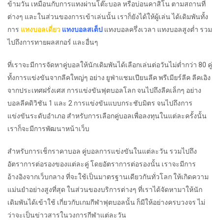
ข้ามวัน เหมือนกับการแทงผ่านโต๊ะบอล หรือบ่อนคาสิโน ตามสถานที่
ต่างๆ และในส่วนของการเข้าเล่นนั้น เราก็ยังได้ให้ผู้เล่น ได้เดิมพันทั้ง
การ
แทงบอลเดี่ยว
แทงบอลสเต็ป
แทงบอลครึ่งเวลา แทงบอลสูงต่ำ รวม
ไปถึงการทายผลสกอร์ และอื่นๆ
ที่เราจะมีการจัดหาคู่บอลให้นักเดิมพันได้เลือกเล่นต่อวันไม่ต่ำกว่า 80 คู่
ทั้งการแข่งขันจากลีคใหญ่ๆ อย่าง ยูฟ่าแชมเปียนลีค พรีเมียร์ลีค ลีคเอิง
จากประเทศฝรั่งเศส การแข่งขันฟุตบอลโลก จนไปถึงลีคเล็กๆ อย่าง
บอลลีคดิวิชัน 1 และ 2 การแข่งขันแบบกระชับมิตร จนไปถึงการ
แข่งขันระดับอำเภอ สำหรับการเลือกคู่บอลเพื่อลงทุนในแต่ละครั้งนั้น
เราก็จะมีการพัฒนาหน้าเว็บ
สำหรับการเช็กราคาบอล คู่บอลการแข่งขันในแต่ละวัน รวมไปถึง
อัตราการต่อรองของแต่ละคู่ โดยอัตราการต่อรองนั้น เราจะมีการ
อ้างอิงจากเว็บกลาง ที่จะใช้เป็นมาตรฐานเดียวกันทั่วโลก ให้เกิดความ
แม่นยำอย่างสูงที่สุด ในส่วนของบริการต่างๆ ที่เราได้จัดหามาให้นัก
เดิมพันได้เข้าใช้ เกี่ยวกับเกมกีฬาฟุตบอลนั้น ก็มีให้อย่างครบวงจร ไม่
ว่าจะเป็นข่าวสารในวงการกีฬาแต่ละวัน