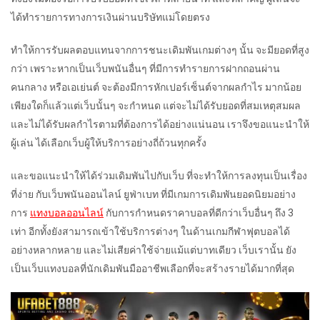
ได้ทำรายการทางการเงินผ่านบริษัทแม่โดยตรง
ทำให้การรับผลตอบแทนจากการชนะเดิมพันเกมต่างๆ นั้น จะมียอดที่สูง
กว่า เพราะหากเป็นเว็บพนันอื่นๆ ที่มีการทำรายการฝากถอนผ่าน
คนกลาง หรือเอเย่นต์ จะต้องมีการหักเปอร์เซ็นต์จากผลกำไร มากน้อย
เพียงใดก็แล้วแต่เว็บนั้นๆ จะกำหนด แต่จะไม่ได้รับยอดที่สมเหตุสมผล
และไม่ได้รับผลกำไรตามที่ต้องการได้อย่างแน่นอน เราจึงขอแนะนำให้
ผู้เล่น ได้เลือกเว็บผู้ให้บริการอย่างถี่ถ้วนทุกครั้ง
และขอแนะนำให้ได้ร่วมเดิมพันไปกับเว็บ ที่จะทำให้การลงทุนเป็นเรื่อง
ที่ง่าย กับเว็บพนันออนไลน์ ยูฟ่าเบท ที่มีเกมการเดิมพันยอดนิยมอย่าง
การ
แทงบอลออนไลน์
กับการกำหนดราคาบอลที่ดีกว่าเว็บอื่นๆ ถึง 3
เท่า อีกทั้งยังสามารถเข้าใช้บริการต่างๆ ในด้านเกมกีฬาฟุตบอลได้
อย่างหลากหลาย และไม่เสียค่าใช้จ่ายแม้แต่บาทเดียว เว็บเรานั้น ยัง
เป็นเว็บแทงบอลที่นักเดิมพันมืออาชีพเลือกที่จะสร้างรายได้มากที่สุด