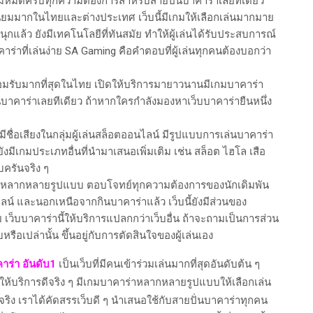
่ามีหมดครบทุกความต้องการสำหรับสายปั่นบาคาร่าเลยทีเดียว
ามนิยมมากในไทยและต่างประเทศ เว็บนี้มีเกมให้เลือกเล่นมากมาย
ล้ว ยังมีเทคโนโลยีที่ทันสมัย ทำให้ผู้เล่นได้รับประสบการณ์
ร่าที่เล่นง่าย SA Gaming คือคำตอบที่ผู้เล่นทุกคนต้องบอกว่า
การยอมรับมากที่สุดในไทย เปิดให้บริการมายาวนานมีเกมบาคาร่า
นบาคาร่าเลยทีเดียว ถ้าหากใครกำลังมองหาเว็บบาคาร่ายืนหนึ่ง
ที่มีชื่อเสียงในกลุ่มผู้เล่นสล็อตออนไลน์ มีรูปแบบการเล่นบาคาร่า
งมีเกมประเภทอื่นที่นำมาเสนอเพิ่มเติม เช่น สล็อต ไฮโล เสือ
รบครันจริง ๆ
เลือกหลากหลายรูปแบบ ตอบโจทย์ทุกความต้องการของนักเดิมพัน
ลน์ และนอกเหนือจากกินบาคาร่าแล้ว เว็บนี้ยังมีส่วนของ
ย เว็บบาคาร่านี้ให้บริการแปลกกว่าเว็บอื่น ถ้าจะถามเป็นการส่วน
ือเปล่านั้น ขึ้นอยู่กับการตัดสินใจของผู้เล่นเอง
คาร่า อันดับ1
เป็นเว็บที่มีคนเข้าร่วมเล่นมากที่สุดอันดับต้น ๆ
้ให้บริการดีจริง ๆ มีเกมบาคาร่าหลากหลายรูปแบบให้เลือกเล่น
จริง เราได้คัดสรรเว็บดี ๆ นำเสนอใช้กับสายปั่นบาคาร่าทุกคน