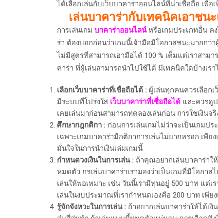
ได้เลือกเล่นกับเว็บบาคาร่าออนไลน์ที่น่าเชื่อถือ เพื่
เล่นบาคาร่ากับเทคนิคเอาชนะเจ
การเล่นเกม
บาคาร่าออนไลน์
หรือเกมประเภทอื่น คงไ
ร่า ต้องบอกก่อนว่าเกมนี้เจ้ามือมีโอกาสชนะมากกว่า
ไม่มีสูตรที่สามารถเอามือได้ 100 % เต็มแต่เราสามา
คาร่า ที่ผู้เล่นสามารถนำไปใช้ได้ มีเทคนิคใดบ้างเรา
เลือกเว็บบาคาร่าที่เชื่อถือได้ :
ผู้เล่นทุกคนควรเลือกเว็
มีระบบที่โปร่งใส
เว็บบาคาร่าที่เชื่อถือได้
และควรดูประ
เคยเล่นมาก่อนสามารถทดลองเล่นก่อน การใชเงินจริง
ศึกษากฎกติกา :
ก่อนการเล่นเกมไม่ว่าจะเป็นเกมประ
เฉพาะเกมบาคาร่ามีกติกาการเล่นไม่ยากหรอก เพียงแค
มั่นใจในการนำเงินเล่มเกมนี้
กำหนดวงเงินในการเล่น :
ถ้าคุณอยากเล่นบาคาร่าให้ได
หมดตัว กรเล่นบาคาร่าเรามองว่าเป็นเกมที่มีโอกาสไ
เล่นให้พอเหมาะ เช่น วันนี้เรามีทุนอยู่ 500 บาท แ
เล่นในงบประมาณที่เรากำหนดเองคือ 200 บาท เพียงเท่า
รู้จักจังหวะในการเล่น :
ถ้าอยากเล่นบาคาร่าให้ได้เงิ