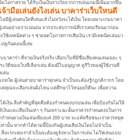
อเพิ่มโอกาสรวย ได้รับเงินเงินรางวัลจากการเล่นเกมนี้เพิ่มมากขึ้น
้ามือเล่นยังไงเล่น
บาคาร่าเว็บใหนดี
ม่มีผู้เล่นคนใดที่เล่นแล้วไม่หวังจะได้เงิน โดยเฉพาะเกมบาคา
ผู้เล่นอย่างเราแน่นอน จากประสบการณ์ที่เราเคยเรียนมาก่อน
รถใช้เทคนิคต่าง ๆ ช่วยลดโอกาสการเสียเงิน เรามีเทคนิคเล่นบา
ไปดูกันตอนนี้เลย
บบาคาร่า ที่จ่ายเงินจริงจริง เลือกเว็บที่มีชื่อเสียงคนเล่นเยอะ ๆ
วัติของเว็บที่เลือกเล่น ต้องมีไบอนุญาต ดูรีวิวของผู้ใช้งานที่
เล่น
เภทใด ผู้เล่นสายบาคาร่าทุกคน จำเป็นจะต้องรู้กฎกติกากร โดย
่คุณจะเลือกเล่นฝั่งไหน แต่ศึกษาไว้หน่อยก็ดีนะ เพื่อความ
้เงิน สิ่งสำคัญที่สุดคือต้องกำหนดงบก่อนเล่น เพื่อป้องกันไม่ให้
ด้เงินและเสียเงินเท่า ๆ กันเพราะฉะนั้นเราควรกำหนดงบในการ
ต่เรากำหนดวงเงินเล่นเพียงแค่ 200 บาท จะแพ้หรือชนะเราควรหยุด
นั้น หากทำได้ตามนี้ป้องกันผู้เล่นเสียเงินโดยไม่จำเป็น
น สิ่งแรกเลยเราจำเป็นจะต้องดูจังหวะในการเล่น ไม่ใช่เล่นแบบ