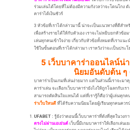
ร่วมเล่นได้โดยที่ไม่ต้องมีความกังวลว่าจะโดนโกง ดัง
คาร่าได้เงินชัวร์
3 หัวข้อที่เราได้กล่าวมานี้ น่าจะเป็นแนวทางที่ดี
เพื่อสร้างรายได้ให้กับตัวเอง เราจะไม่หยิบยกหัวข้อมาให
เล่นทุกคนเข้าใจง่าย เกี่ยวกับหัวข้อทั้งหมดที่เราแนะ
ใช้ในขั้นตอนที่เราได้กล่าวมา เราหวังว่าจะเป็นประโย
5 เว็บบาคาร่าออนไลน์น่า
นิยมอันดับต้น ๆ
บาคาร่าเป็นเกมที่เล่นง่ายมาก แต่ในส่วนนี้เราจะมาคุย
คาร่าเล่น
จะเลือกเว็บบาคาร่ายังไงให้ถูกโฉลกกับเรา
สามารถตัดสินใจแทนได้ แต่ที่เรารู้ก็คือว่าผู้เล่นทุกคน
ร่าเว็บใหนดี
ที่ได้รับความนิยมโดยผู้เรียนทุกคนควร
UFABET :
รู้ยังว่าตอนนี้เว็บบาคาร่าที่ดังที่สุดในวง
ตรงไม่ผ่านเอเย่นต์
เว็บนี้มีเกมบาคาร่าให้เลือกเล่นเ