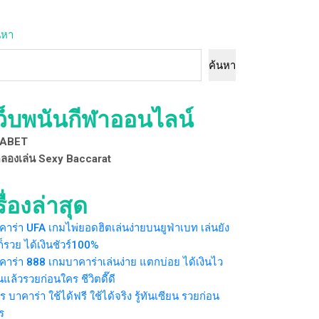
นหา
ค้นหา
ว็บพนันกีฬาออนไลน์
FABET
ลองเล่น Sexy Baccarat
รื่องล่าสุด
คาร่า UFA เกมไพ่ยอดฮิตเล่นง่ายบนยูฟ่าเบท เล่นยัง
ก็รวย ได้เงินชัวร์100%
คาร่า 888 เกมบาคาร่าเล่นง่าย แตกบ่อย ได้เงินไว
นแล้วรวยก่อนใคร ชีวิตดี๊ดี
ร บาคาร่า ใช้ได้ฟรี ใช้ได้จริง รู้ทันเซียน รวยก่อน
ร