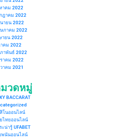
นยายน 2022
งหาคม 2022
กฎาคม 2022
ถุนายน 2022
ษภาคม 2022
ษายน 2022
นาคม 2022
มภาพันธ์ 2022
ราคม 2022
นวาคม 2021
มวดหมู่
XY BACCARAT
categorized
สิโนออนไลน์
ยไทยออนไลน์
ระน่ารู้ UFABET
็บพนันออนไลน์