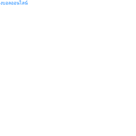
งบอลออนไลน์