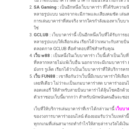
ไม่ว่าจะเป็นบาคาร่าสด บาคาร่าออนไลน์ เรียกได้ว
SA Gaming :
เป็นอีกหนึ่งเว็บบาคาร่า ที่ได้รับคว
หลายรูปแบบ นอกจากจะมีภาพและเสียงคมชัด เล่นสนุกแ
การเล่นบาคาร่าที่สมจริง หากใครกำลังมองหาเว็บบาคา
ใช่
GCLUB :
เว็บบาคาร่านี้ เป็นอีกหนึ่งเว็บที่ได้รับ
หลายรูปแบบให้เลือกเล่น เรียกได้ว่าเหมาะกับสายปั่
ตลอดกาล GCLUB คือคำตอบที่ใช่สำหรับคุณ
เว็บ w88 :
เป็นหนึ่งในเว็บบาคาร่า เว็บนี้เค้าเป็นเว็บ
ที่หลากหลายไม่แพ้เว็บอื่น นอกจากจะมีเกมบาคาร่า ยั
มังกร รูเล็ต เรียกได้ว่าเป็นเว็บบาคาร่าที่ให้บริการค
เว็บ FUN88 :
เขาลือกันว่าเว็บนี้มีเกมบาคาร่าให้
เลยทีเดียว ไม่ว่าจะเป็นเกมบาคาร่าสด บาคาร่าออนไ
ลอตเตอรี่ ให้สำหรับสายปั่นบาคาร่าได้ลุ้นโชคอีกด้ว
ตัวเราชอบเว็บนี้มากกว่า สำหรับนักพนันคนอื่นจะชอบหร
เว็บที่ให้บริการเล่นบาคาร่าที่เราได้กล่าวมานี้
เว็บบา
ของวงการบาคาร่าออนไลน์ ต้องยอมรับว่าเว็บเหล่านี
ทุกกเกมที่เล่นสามารถทำกำไรให้สายล่ารางวัลได้เงิน