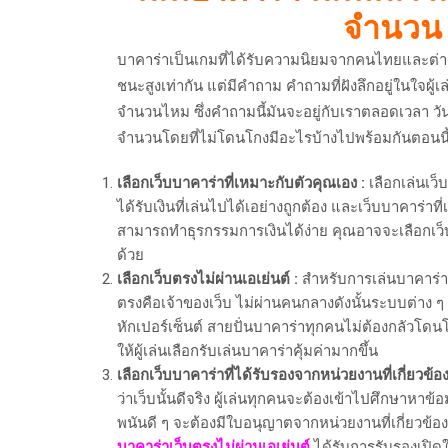
จำนวน ม
บาคาร่าเป็นเกมที่ได้รับความนิยมจากคนไทยและต่างช
ชนะสูงเท่ากัน แต่มีคำถาม คำถามที่ฝังลึกอยู่ในใจผู้
จำนวนไหม ซึ่งคำถามนี้มันจะอยู่กับเราตลอดเวลา วั
จำนวนโดยที่ไม่โดนโกงมีอะไรบ้างไปพร้อมกันตอนนี
เลือกเว็บบาคาร่าที่เหมาะกับตัวคุณเอง :
เลือกเล่นเว็บ
ได้รับเงินที่เล่นไปได้เอย่างถูกต้อง และเว็บบาคาร่าที
สามารถทำธุรกรรมการเงินได้ง่าย คุณอาจจะเลือกเว็บด
ด้วย
เลือกเว็บตรงไม่ผ่านเอเย่นต์ :
สำหรับการเล่นบาคาร่าใ
ตรงคือเจ้าของเว็บ ไม่ผ่านคนกลางดังนั้นระบบต่าง ๆ
หักเปอร์เซ็นต์ สายปั่นบาคาร่าทุกคนไม่ต้องกลัวโ
ให้ผู้เล่นเลือกรับเล่นบาคาร่าคุ้มค่ามากขึ้น
เลือกเว็บบาคาร่าที่ได้รับรองจากหน่วยงานที่เกี่ยวข้อง
ว่าเว็บนั้นดีจริง ผู้เล่นทุกคนจะต้องเข้าไปศึกษาหาข้อ
พนันดี ๆ จะต้องมีใบอนุญาตจากหน่วยงานที่เกี่ยวข้อง ซ
บาคาร่าเว็บตรงไม่ผ่านเอเย่นต์
ได้รับการรับรองเปิดใ