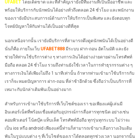
UFABET
โดยเด็ดขาด และที่สำคัญเรายังมีทีมงานที่เป็นมืออาชีพ และ
พร้อมให้บริการกับนักพนันได้อย่างทั่วถึงตลอด 24 ชั่วโมง และพนักงาน
ของเรายังมีประสบการณ์ด้านการให้บริการเป็นพิเศษ และยังตอบทุก
โจทย์ปัญหาให้กับท่านได้เป็นอย่างดีที่สุด
นอกเหนือจากนั้น เรายังมีบริการที่สามารถดึงดูดนักพนันได้เป็นอย่างดี
นั่นก็คือ ภายในเว็บ
UFABET888
มีระบบ ฝาก-ถอน อัตโนมัติ และยัง
ช่วยให้ท่านใช้บริการต่าง ๆ ทางการเงินได้อย่างง่ายดายผ่านโทรศัพท์
มือถือ ตลอด 24 ชั่วโมง รวมถึงท่านยังใช้เวลาในการทำธุรกรรมต่าง ๆ
ทางการเงินได้เพียงไม่ถึง 1 นาทีเท่านั้น ถ้าหากท่านเข้ามาใช้บริการกับ
เราก็จะหมดปัญหาการ ฝาก-ถอน ที่ล่าช้าอีกด้วย ซึ่งถือว่าเป็นบริการที่
เหมาะกับนักล่าเดิมพันเป็นอย่างมาก
สำหรับการเข้ามาใช้บริการที่เว็บไซต์ของเรา ขอเพียงแค่ผู้เล่นมี
อินเตอร์เน็ตที่พร้อมเชื่อมต่อกับอุปกรณ์การสื่อสารทุกชนิด อย่างเช่น
คอมพิวเตอร์ โน้ตบุ๊ค แท็บเล็ต โทรศัพท์มือถือ ทุกรุ่นทุกระบบ ไม่ว่าจะ
เป็น ios หรือ android เพียงแค่นี้ท่านก็สามารถเข้ามาเลือกวางเงินเดิม
พันในรูปแบบต่าง ๆ ที่เว็บไซต์ของเราได้ตลอดทุกช่วงเวลา นอกจากนั้น