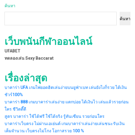
ค้นหา
ค้นหา
เว็บพนันกีฬาออนไลน์
UFABET
ทดลองเล่น Sexy Baccarat
เรื่องล่าสุด
บาคาร่า UFA เกมไพ่ยอดฮิตเล่นง่ายบนยูฟ่าเบท เล่นยังไงก็รวย ได้เงิน
ชัวร์100%
บาคาร่า 888 เกมบาคาร่าเล่นง่าย แตกบ่อย ได้เงินไว เล่นแล้วรวยก่อน
ใคร ชีวิตดี๊ดี
สูตร บาคาร่า ใช้ได้ฟรี ใช้ได้จริง รู้ทันเซียน รวยก่อนใคร
บาคาร่าเว็บตรง ไม่ผ่านเอเย่นต์ เกมบาคาร่าเล่นง่ายเล่นชนะรับเงิน
เต็มจำนวน เว็บตรงไม่โกง โอกาสรวย 100 %