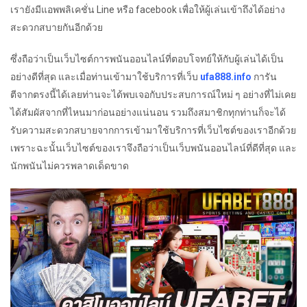
เรายังมีแอพพลิเคชั่น Line หรือ facebook เพื่อให้ผู้เล่นเข้าถึงได้อย่าง
สะดวกสบายกันอีกด้วย
ซึ่งถือว่าเป็นเว็บไซต์การพนันออนไลน์ที่ตอบโจทย์ให้กับผู้เล่นได้เป็น
อย่างดีที่สุด และเมื่อท่านเข้ามาใช้บริการที่เว็บ
ufa888.info
การัน
ตีจากตรงนี้ได้เลยท่านจะได้พบเจอกับประสบการณ์ใหม่ ๆ อย่างที่ไม่เคย
ได้สัมผัสจากที่ไหนมาก่อนอย่างแน่นอน รวมถึงสมาชิกทุกท่านก็จะได้
รับความสะดวกสบายจากการเข้ามาใช้บริการที่เว็บไซต์ของเราอีกด้วย
เพราะฉะนั้นเว็บไซต์ของเราจึงถือว่าเป็นเว็บพนันออนไลน์ที่ดีที่สุด และ
นักพนันไม่ควรพลาดเด็ดขาด