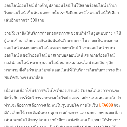
ออนไลน์ออนไลน์ น้ำเต้าปูปลาออนไลน์ ไพ่โป๊กเกอร์ออนไลน์ เก้าเก
ไทยออนไลน์ เป็นต้น นอกจากนั้นเรายังมีเกมคาสิโนออนไลน์ให้เลือก
เล่นอีกมากกว่า 500 เกม
รวมถึงเรายังให้บริการถ่ายทอดสดการแข่งขันกีฬาในรูปแบบต่าง ๆ ให้
ผู้เล่นเข้ามาเลือกวางเงินเดิมพันกันอีกมากมาย ไม่ว่าจะเป็น แทงบอล
ออนไลน์ แทงหวยออนไลน์ แทงมวยออนไลน์ ไก่ชนออนไลน์ วัวชน
ออนไลน์ แข่งม้าออนไลน์ บาสเกตบอลออนไลน์ สนุกเกอร์ออนไลน์
กอล์ฟออนไลน์ หมากรุกออนไลน์ หมากฮอสออนไลน์ และอื่น ๆ อีก
มากมาย ซึ่งถือว่าเป็นเว็บพนันออนไลน์ที่ให้บริการเกี่ยวกับการวางเดิม
พันที่ครับวงจรมากที่สุด
เมื่อท่านเลือกใช้บริการที่เว็บไซต์ของเราแล้ว รับรองได้เลยว่าท่านจะ
ติดใจกับการให้บริการจากทางเว็บไซต์ของเราอย่างแน่นอน และไม่ว่า
ท่านจะต้องการเลือกวางเดิมพันในรูปแบบใด ภายในเว็บ
UFA888
ก็จะ
มีตัวเลือกให้วางเดิมพันครบทุกความต้องการ และนอกจากท่านจะเลือก
เล่นเกมพนันได้ทุกรูปแบบ เรายังมีการแข่งขันเกม E-sport ให้ท่านวาง