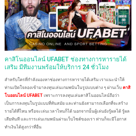
คาสิโนออนไลน์ UFABET ช่องทางการหารายได้
เสริม มีทีมงานพร้อมให้บริการ 24 ชั่วโมง
สำหรับใครที่กำลังมองหาช่องทางการหารายได้เสริม เราแนะนำให้
ท่านเปิดใจลองเข้ามาลงทุนเล่นเกมพนันในรูปแบบต่าง ๆ ผ่านเว็บ
คาสิ
โนออนไลน์ UFABET
เพราะการลงทุนเล่นคาสิโนออนไลน์ถือว่า
เป็นการลงทุนในรูปแบบที่ทันสมัย และท่านยังสามารถเลือกที่จะสร้าง
รายได้ที่ไหน หรือจะเล่นเวลาไหนก็ได้ นอกจากนั้นผู้เล่นยังรู้ผลได้ รู้ผล
เสียทันที และการเล่นเกมพนันผ่านเว็บไซต์ของเรา ท่านก็จะมีโอกาส
ทำเงินได้สูงกว่าที่อื่น