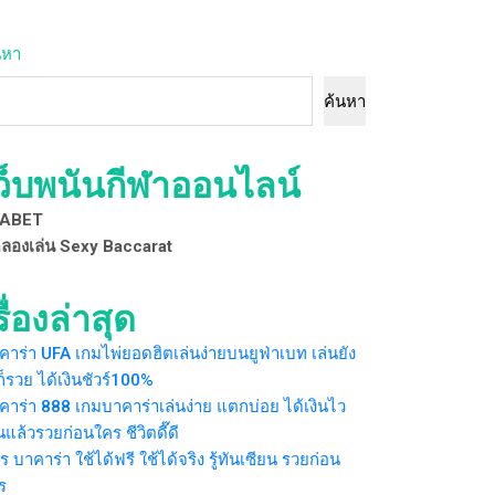
นหา
ค้นหา
ว็บพนันกีฬาออนไลน์
FABET
ลองเล่น Sexy Baccarat
รื่องล่าสุด
คาร่า UFA เกมไพ่ยอดฮิตเล่นง่ายบนยูฟ่าเบท เล่นยัง
ก็รวย ได้เงินชัวร์100%
คาร่า 888 เกมบาคาร่าเล่นง่าย แตกบ่อย ได้เงินไว
นแล้วรวยก่อนใคร ชีวิตดี๊ดี
ร บาคาร่า ใช้ได้ฟรี ใช้ได้จริง รู้ทันเซียน รวยก่อน
ร