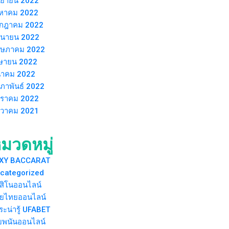
นยายน 2022
งหาคม 2022
กฎาคม 2022
ถุนายน 2022
ษภาคม 2022
ษายน 2022
นาคม 2022
มภาพันธ์ 2022
ราคม 2022
นวาคม 2021
มวดหมู่
XY BACCARAT
categorized
สิโนออนไลน์
ยไทยออนไลน์
ระน่ารู้ UFABET
็บพนันออนไลน์