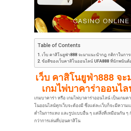
Table of Contents
เว็บ คาสิโนยูฟ่า888 จะมาแนะนำกฎ กติกาในการเล
ข้อดีของเว็บคาสิโนออนไลน์ UFA888 ที่นักพนันต้อ
เว็บ คาสิโนยูฟ่า888 
เกมไพ่บาคาร่าออนไลน์ท
เกมบาคาร่า หรือ เกมไพ่บาคาร่าออนไลน์ เป็นเกมคาส
โนออนไลน์ทุกเว็บจะต้องมี ซึ่งแต่ละเว็บก็จะมีความ
ต่ำในการแทง และรูปแบบอื่น ๆ แต่สิ่งที่เหมือนกัน 
กว่าการเล่นที่บ่อนคาสิโน