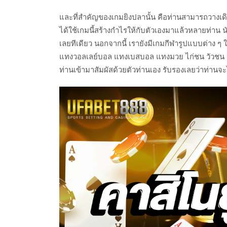
และที่สำคัญของเกมยิงปลานั้น คือท่านสามารถวางเดิมพ
ได้ใช้เกมนี้สร้างกำไรให้กับตัวเองมาแล้วหลายท่าน นั
เลยทีเดียว นอกจากนี้ เรายังมีเกมกีฬารูปแบบต่าง ๆ
แทงวอลเลย์บอล แทงเบสบอล แทงมวย ไก่ชน วัวชน หรื
ท่านเข้ามาสัมผัสด้วยตัวท่านเอง รับรองเลยว่าท่านจะไ