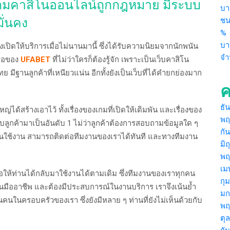
รเกมคาสิโนออนไลน์ถูกกฎหมาย มีระบบ
บา
ั่นคง
ชน
%
บา
่งเปิดให้บริการเมื่อไม่นานมานี้ ซึ่งได้รับความนิยมจากนักพนัน
จำ
รือของ
UFABET
ที่ไม่ว่าใครก็ต้องรู้จัก เพราะเป็นเว็บคาสิโน
 มีฐานลูกค้าที่เหนียวแน่น อีกทั้งยังเป็นเว็บที่ได้คำยกย่องมาก
ค
ธั
่ได้สร้างเอาไว้ ทั้งเรื่องของเกมที่เปิดให้เดิมพัน และเรื่องของ
พฤ
ับลูกค้ามาเป็นอันดับ 1 ไม่ว่าลูกค้าต้องการสอบถามข้อมูลใด ๆ
กั
ท่านใช้งาน สามารถติดต่อทีมงานของเราได้ทันที และทางทีมงาน
มิ
พฤ
เม
เพื่อให้ท่านได้กลับมาใช้งานได้ตามเดิม ซึ่งทีมงานของเราทุกคน
กุ
ป็นมืออาชีพ และต้องมีประสบการณ์ในงานบริการ เราจึงเน้นย้ำ
มก
คนในครอบครัวของเรา ซึ่งยังมีหลาย ๆ ท่านที่ยังไม่เห็นด้วยกับ
พฤ
ตุ