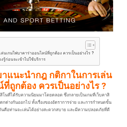
่นเกมไพ่บาคาร่าออนไลน์ที่ถูกต้อง ควรเป็นอย่างไร ?
งรู้ก่อนจะเข้าไปใช้บริการ
จะมาแนะนำกฎ กติกาในการเล่น
ี่ถูกต้อง ควรเป็นอย่างไร ?
ิโนที่ได้รับความนิยมมาโดยตลอด ซึ่งกลายเป็นเกมที่เว็บคาสิ
แตกต่างกันออกไป ทั้งเรื่องของอัตราการจ่าย และการกำหนดขั้น
ๆ กันคือท่านจะเล่นได้อย่างสะดวกสบาย และมีความปลอดภัยที่ดี