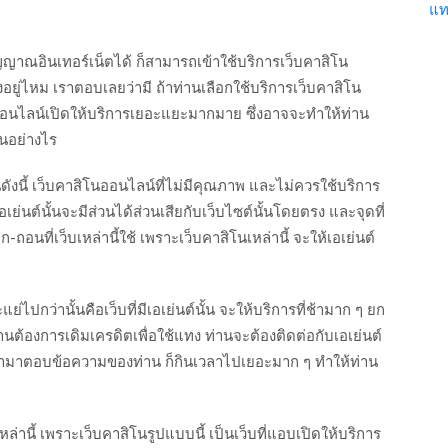
แท
สัญญาณอินเทอร์เน็ตได้ ก็สามารถเข้าใช้บริการเว็บคาสิโน
ยู่ไหม เราตอบเลยว่ามี ถ้าท่านเลือกใช้บริการเว็บคาสิโน
โนออนไลน์เปิดให้บริการเยอะแยะมากมาย ซึ่งอาจจะทำให้ท่าน
นอย่างไร
ดังนี้ เว็บคาสิโนออนไลน์ที่ไม่มีคุณภาพ และไม่ควรใช้บริการ
เย่นต์นั้นจะมีส่วนได้ส่วนเสียกับเว็บไซต์นั้นโดยตรง และจุดที่
ถอนที่เว็บเหล่านี้ใช้ เพราะเว็บคาสิโนเหล่านี้ จะให้เอเย่นต์
่ไปกว่านั้นคือเว็บที่มีเอเย่นต์นั้น จะให้บริการที่ช้ามาก ๆ ยก
านต้องการเดิมเครดิตเพื่อใช้แทง ท่านจะต้องติดต่อกับเอเย่นต์
ะเข้ามาตอบข้อความของท่าน ก็กินเวลาไปเยอะมาก ๆ ทำให้ท่าน
ล่านี้ เพราะเว็บคาสิโนรูปแบบนี้ เป็นเว็บที่แอบเปิดให้บริการ