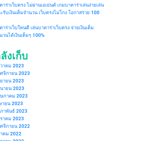
คาร่าเว็บตรง ไม่ผ่านเอเย่นต์ เกมบาคาร่าเล่นง่ายเล่น
ะรับเงินเต็มจำนวน เว็บตรงไม่โกง โอกาสรวย 100
คาร่าเว็บใหนดี เล่นบาคาร่าเว็บตรง จ่ายเงินเต็ม
นวนได้เงินเต็มๆ 100%
ลังเก็บ
นวาคม 2023
ศจิกายน 2023
นยายน 2023
ถุนายน 2023
ษภาคม 2023
ษายน 2023
มภาพันธ์ 2023
ราคม 2023
ศจิกายน 2022
ลาคม 2022