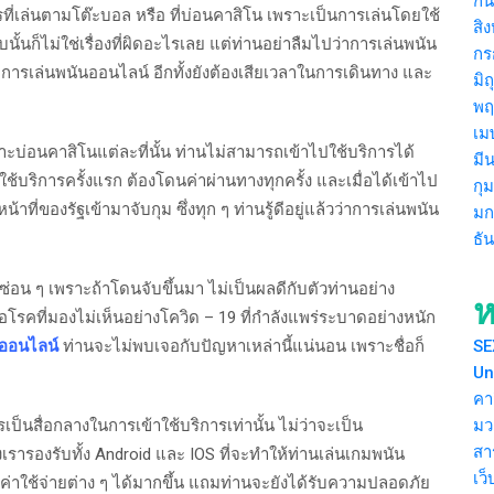
กั
ี่เล่นตามโต๊ะบอล หรือ ที่บ่อนคาสิโน เพราะเป็นการเล่นโดยใช้
สิ
นั้นก็ไม่ใช่เรื่องที่ผิดอะไรเลย แต่ท่านอย่าลืมไปว่าการเล่นพนัน
กร
่าการเล่นพนันออนไลน์ อีกทั้งยังต้องเสียเวลาในการเดินทาง และ
มิ
พฤ
เม
ราะบ่อนคาสิโนแต่ละที่นั้น ท่านไม่สามารถเข้าไปใช้บริการได้
มี
มาใช้บริการครั้งแรก ต้องโดนค่าผ่านทางทุกครั้ง และเมื่อได้เข้าไป
กุ
้าที่ของรัฐเข้ามาจับกุม ซึ่งทุก ๆ ท่านรู้ดีอยู่แล้วว่าการเล่นพนัน
มก
ธั
 ซ่อน ๆ เพราะถ้าโดนจับขึ้นมา ไม่เป็นผลดีกับตัวท่านอย่าง
ห
ชื้อโรคที่มองไม่เห็นอย่างโควิด – 19 ที่กำลังแพร่ระบาดอย่างหนัก
ออนไลน์
ท่านจะไม่พบเจอกับปัญหาเหล่านี้แน่นอน เพราะชื่อก็
SE
Un
คา
รเป็นสื่อกลางในการเข้าใช้บริการเท่านั้น ไม่ว่าจะเป็น
มว
สา
เรารองรับทั้ง Android และ IOS ที่จะทำให้ท่านเล่นเกมพนัน
เว
ลดค่าใช้จ่ายต่าง ๆ ได้มากขึ้น แถมท่านจะยังได้รับความปลอดภัย