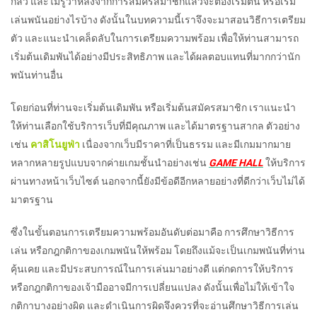
กลัว และไม่รู้ว่าหลังจากการสมัครสมาชิกแล้วจะต้องเริ่มต้น หรือเริ่ม
เล่นพนันอย่างไรบ้าง ดังนั้นในบทความนี้เราจึงจะมาสอนวิธีการเตรียม
ตัว และแนะนำเคล็ดลับในการเตรียมความพร้อม เพื่อให้ท่านสามารถ
เริ่มต้นเดิมพันได้อย่างมีประสิทธิภาพ และได้ผลตอบแทนที่มากกว่านัก
พนันท่านอื่น
โดยก่อนที่ท่านจะเริ่มต้นเดิมพัน หรือเริ่มต้นสมัครสมาชิก เราแนะนำ
ให้ท่านเลือกใช้บริการเว็บที่มีคุณภาพ และได้มาตรฐานสากล ตัวอย่าง
เช่น
คาสิโนยูฟ่า
เนื่องจากเว็บมีราคาที่เป็นธรรม และมีเกมมากมาย
หลากหลายรูปแบบจากค่ายเกมชั้นนำอย่างเช่น
GAME HALL
ให้บริการ
ผ่านทางหน้าเว็บไซต์ นอกจากนี้ยังมีข้อดีอีกหลายอย่างที่ดีกว่าเว็บไม่ได้
มาตรฐาน
ซึ่งในขั้นตอนการเตรียมความพร้อมอันดับต่อมาคือ การศึกษาวิธีการ
เล่น หรือกฎกติกาของเกมพนันให้พร้อม โดยถึงแม้จะเป็นเกมพนันที่ท่าน
คุ้นเคย และมีประสบการณ์ในการเล่นมาอย่างดี แต่กดการให้บริการ
หรือกฎกติกาของเจ้ามืออาจมีการเปลี่ยนแปลง ดังนั้นเพื่อไม่ให้เข้าใจ
กติกาบางอย่างผิด และดำเนินการผิดจึงควรที่จะอ่านศึกษาวิธีการเล่น