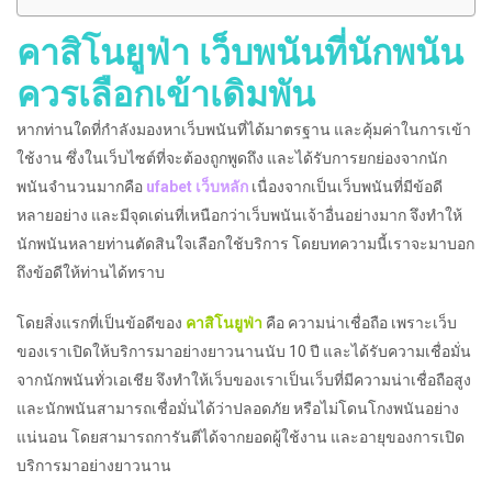
คาสิโนยูฟ่า เว็บพนันที่นักพนัน
ควรเลือกเข้าเดิมพัน
หากท่านใดที่กำลังมองหาเว็บพนันที่ได้มาตรฐาน และคุ้มค่าในการเข้า
ใช้งาน ซึ่งในเว็บไซต์ที่จะต้องถูกพูดถึง และได้รับการยกย่องจากนัก
พนันจำนวนมากคือ
ufabet เว็บหลัก
เนื่องจากเป็นเว็บพนันที่มีข้อดี
หลายอย่าง และมีจุดเด่นที่เหนือกว่าเว็บพนันเจ้าอื่นอย่างมาก จึงทำให้
นักพนันหลายท่านตัดสินใจเลือกใช้บริการ โดยบทความนี้เราจะมาบอก
ถึงข้อดีให้ท่านได้ทราบ
โดยสิ่งแรกที่เป็นข้อดีของ
คาสิโนยูฟ่า
คือ ความน่าเชื่อถือ เพราะเว็บ
ของเราเปิดให้บริการมาอย่างยาวนานนับ 10 ปี และได้รับความเชื่อมั่น
จากนักพนันทั่วเอเชีย จึงทำให้เว็บของเราเป็นเว็บที่มีความน่าเชื่อถือสูง
และนักพนันสามารถเชื่อมั่นได้ว่าปลอดภัย หรือไม่โดนโกงพนันอย่าง
แน่นอน โดยสามารถการันตีได้จากยอดผู้ใช้งาน และอายุของการเปิด
บริการมาอย่างยาวนาน