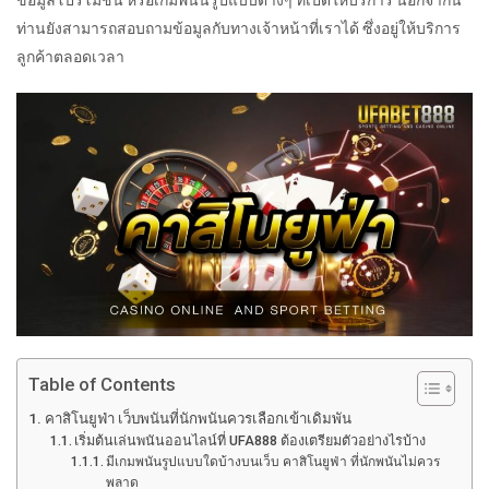
ท่านยังสามารถสอบถามข้อมูลกับทางเจ้าหน้าที่เราได้ ซึ่งอยู่ให้บริการ
ลูกค้าตลอดเวลา
Table of Contents
คาสิโนยูฟ่า เว็บพนันที่นักพนันควรเลือกเข้าเดิมพัน
เริ่มต้นเล่นพนันออนไลน์ที่ UFA888 ต้องเตรียมตัวอย่างไรบ้าง
มีเกมพนันรูปแบบใดบ้างบนเว็บ คาสิโนยูฟ่า ที่นักพนันไม่ควร
พลาด