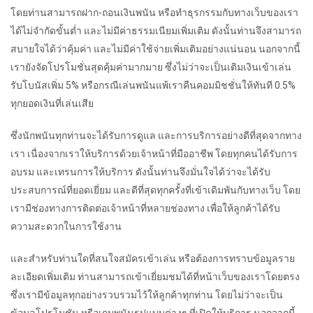
โดยท่านสามารถฝาก-ถอนเงินพนัน หรือทำธุรกรรมกับทางเว็บของเรา
ได้ไม่จำกัดขั้นต่ำ และไม่มีค่าธรรมเนียมเพิ่มเติม ดังนั้นท่านจึงสามารถ
สบายใจได้ว่าคุ้มค่า และไม่มีค่าใช้จ่ายเพิ่มเติมอย่างแน่นอน นอกจากนี้
เรายังจัดโปรโมชั่นสุดคุ้มค่ามากมาย ซึ่งไม่ว่าจะเป็นเติมเงินเข้าเล่น
รับโบนัสเพิ่ม 5% หรือกรณีเล่นพนันแพ้เราคืนคอมมิชชั่นให้ทันที 0.5%
ทุกยอดเงินที่เล่นเสีย
ซึ่งนักพนันทุกท่านจะได้รับการดูแล และการบริการอย่างดีที่สุดจากทาง
เรา เนื่องจากเราให้บริการด้วยเจ้าหน้าที่มืออาชีพ โดยทุกคนได้รับการ
อบรม และเทรนการให้บริการ ดังนั้นท่านจึงมั่นใจได้ว่าจะได้รับ
ประสบการณ์ที่ยอดเยี่ยม และดีที่สุดทุกครั้งที่เข้าเดิมพันกับทางเว็บ โดย
เรามีช่องทางการติดต่อเจ้าหน้าที่หลายช่องทาง เพื่อให้ลูกค้าได้รับ
ความสะดวกในการใช้งาน
และสำหรับท่านใดที่สนใจสมัครเข้าเล่น หรือต้องการทราบข้อมูลราย
ละเอียดเพิ่มเติม ท่านสามารถเข้าเยี่ยมชมได้ที่หน้าเว็บของเราโดยตรง
ซึ่งเรามีข้อมูลทุกอย่างรวบรวมไว้ให้ลูกค้าทุกท่าน โดยไม่ว่าจะเป็น
ข้อมูลโปรโมชัน หรือเกมพนันรูปแบบต่างๆ ที่เปิดให้บริการ นอกจากนี้