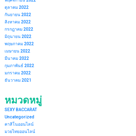
พฤศจิกายน 2022
ตุลาคม 2022
กันยายน 2022
สิงหาคม 2022
กรกฎาคม 2022
มิถุนายน 2022
พฤษภาคม 2022
เมษายน 2022
มีนาคม 2022
กุมภาพันธ์ 2022
มกราคม 2022
ธันวาคม 2021
หมวดหมู่
SEXY BACCARAT
Uncategorized
คาสิโนออนไลน์
มวยไทยออนไลน์