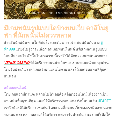
มีเกมพนันรูปแบบใดบ้างบนเว็บ คาสิโนยู
ฟ่า ที่นักพนันไม่ควรพลาด
สำหรับนักพนันท่านใดที่สนใจ และต้องการเข้าเล่นพนันกับทาง
ยู
ฟ่า888
แต่ยังไม่รู้ว่าจะเลือกเล่นเกมพนันไหนดี หรือเกมพนันรูปแบบ
ไหนที่น่าสนใจ ดังนั้นในบทความนี้เราจึงได้คัดสรรเกมพนันจากค่าย
VENUS CASINO
ที่ให้บริการบนหน้าเว็บของเรามาแนะนำแกทุกท่าน
โดยรับประกันว่าทุกเกมเริ่มต้นเล่นได้ง่าย และให้ผลตอบแทนที่คุ้มค่า
แน่นอน
สล็อตออนไลน์
โดยเกมแรกที่ท่านจะพลาดไม่ได้เลยคือ สล็อตออนไลน์ เนื่องจากเป็น
เกมพนันพื้นฐานที่สุด และมีให้บริการทุกหนแห่ง ดังนั้นบนเว็บ
UFABET
เราจึงต้องมีให้บริการเช่นกัน โดยเกมสล็อตบนเว็บของเรามีหลากหลาย
รูปแบบ และหลากหลายผู้ให้บริการ แต่เรารับประกันว่าทุกเกมที่เปิดให้