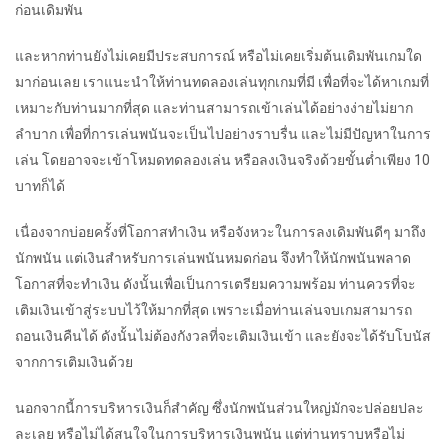
ก่อนเดิมพัน
และหากท่านยังไม่เคยมีประสบการณ์ หรือไม่เคยเริ่มต้นเดิมพันเกมใด
มาก่อนเลย เราแนะนำให้ท่านทดลองเล่นทุกเกมที่มี เพื่อที่จะได้หาเกมที่
เหมาะกับท่านมากที่สุด และท่านสามารถเข้าเล่นได้อย่างง่ายไม่ยาก
ลำบาก เพื่อที่การเล่นพนันจะเป็นไปอย่างราบรื่น และไม่มีปัญหาในการ
เล่น โดยอาจจะเข้าโหมดทดลองเล่น หรือลงเงินจริงด้วยขั้นต่ำเพียง 10
บาทก็ได้
เนื่องจากบ่อยครั้งที่โอกาสทำเงิน หรือจังหวะในการลงเดิมพันดีๆ มาถึง
นักพนัน แต่เงินสำหรับการเล่นพนันหมดก่อน จึงทำให้นักพนันพลาด
โอกาสที่จะทำเงิน ดังนั้นเพื่อเป็นการเตรียมความพร้อม ท่านควรที่จะ
เติมเงินเข้าสู่ระบบไว้ให้มากที่สุด เพราะเมื่อท่านเล่นจบเกมสามารถ
ถอนเงินคืนได้ ดังนั้นไม่ต้องกังวลที่จะเติมเงินเข้า และยังจะได้รับโบนัส
จากการเติมเงินด้วย
นอกจากนี้การบริหารเงินก็สำคัญ ซึ่งนักพนันส่วนใหญ่มักจะปล่อยปละ
ละเลย หรือไม่ได้สนใจในการบริหารเงินพนัน แต่ท่านทราบหรือไม่