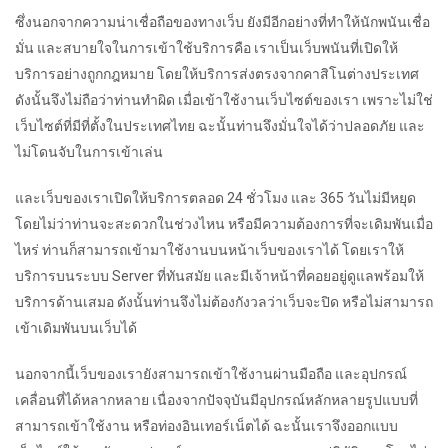
ซึ่งนอกจากความน่าเชื่อถือของทางเว็บ ยังมีอีกอย่างที่ทำให้นักพนันเชื่อ
มั่น และสบายใจในการเข้าใช้บริการคือ เราเป็นเว็บพนันที่เปิดให้
บริการอย่างถูกกฎหมาย โดยให้บริการส่งตรงจากคาสิโนต่างประเทศ
ดังนั้นจึงไม่ถือว่าท่านทำผิด เมื่อเข้าใช้งานเว็บไซต์ของเรา เพราะไม่ใช่
เว็บไซต์ที่มีที่ตั้งในประเทศไทย ฉะนั้นท่านจึงมั่นใจได้ว่าปลอดภัย และ
ไม่โดนจับในการเข้าเล่น
และเว็บของเราเปิดให้บริการตลอด 24 ชั่วโมง และ 365 วันไม่มีหยุด
โดยไม่ว่าท่านจะสะดวกในช่วงไหน หรือมีความต้องการที่จะเดิมพันเมื่อ
ไหร่ ท่านก็สามารถเข้ามาใช้งานบนหน้าเว็บของเราได้ โดยเราให้
บริการบนระบบ Server ที่ทันสมัย และมีเจ้าหน้าที่คอยอยู่ดูแลพร้อมให้
บริการด้านเสมอ ดังนั้นท่านจึงไม่ต้องกังวลว่าเว็บจะปิด หรือไม่สามารถ
เข้าเดิมพันบนเว็บได้
นอกจากนี้เว็บของเรายังสามารถเข้าใช้งานผ่านมือถือ และอุปกรณ์
เคลื่อนที่ได้หลากหลาย เนื่องจากปัจจุบันมีอุปกรณ์หลักหลายรูปแบบที่
สามารถเข้าใช้งาน หรือท่องอินเทอร์เน็ตได้ ฉะนั้นเราจึงออกแบบ