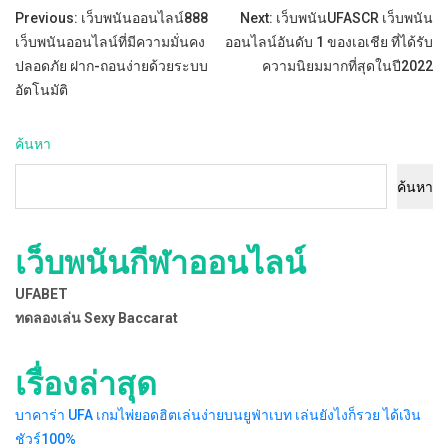
แนะแนว
Previous:
เว็บพนันออนไลน์888
Next:
เว็บพนันUFASCR เว็บพนัน
เว็บพนันออนไลน์ที่มีความมั่นคง
ออนไลน์อันดับ 1 ของเอเชีย ที่ได้รับ
เรื่อง
ปลอดภัย ฝาก-ถอนง่ายด้วยระบบ
ความนิยมมากที่สุดในปี2022
อัตโนมัติ
ค้นหา
ค้นหา
เว็บพนันกีฬาออนไลน์
UFABET
ทดลองเล่น Sexy Baccarat
เรื่องล่าสุด
บาคาร่า UFA เกมไพ่ยอดฮิตเล่นง่ายบนยูฟ่าเบท เล่นยังไงก็รวย ได้เงิน
ชัวร์100%