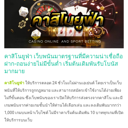
คาสิโนยูฟ่า เว็บพนันมาตรฐานที่มีความน่าเชื่อถือ
ฝาก-ถอนง่ายไม่มีขั้นต่ำ เริ่มต้นเดิมพันรับโบนัส
มากมาย
คาสิโนยูฟ่า
ให้บริการตลอด 24 ชั่วโมงไม่ผ่านเอเย่นต์ โดยเราเป็นเว็บ
พนันที่ให้บริการถูกกฎหมาย และสามารถสมัครเข้าใช้งานได้ง่ายเพียง
ไม่กี่ขั้นตอน ซึ่งเว็บพนันของเราเปิดให้บริการส่งตรงจากคาสิโน และมี
เกมพนันจากค่ายเกมชั้นนำให้ท่านได้เลือกเล่น และลงเดิมพันมากกว่า
1,000 เกมบนหน้าเว็บไซต์ ไม่มีราคาเริ่มต้นเดิมพัน 10 บาททุกเกมที่เปิด
ให้บริการบนเว็บ